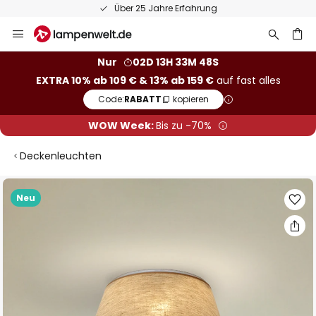
Über 25 Jahre Erfahrung
Zum
Inhalt
springen
he
Nur
02D 13H 33M 48S
EXTRA 10% ab 109 € & 13% ab 159 €
auf fast alles
Code:
RABATT
kopieren
WOW Week:
Bis zu -70%
Deckenleuchten
Zum
Neu
Ende
der
Bildgalerie
springen