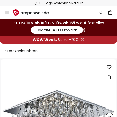
50 Tage kostenlose Retoure
Zum
Inhalt
springen
he
EXTRA 10% ab 109 € & 13% ab 159 €
auf fast alles
Code:
RABATT
kopieren
WOW Week:
Bis zu -70%
Deckenleuchten
Zum
Ende
der
Bildgalerie
springen