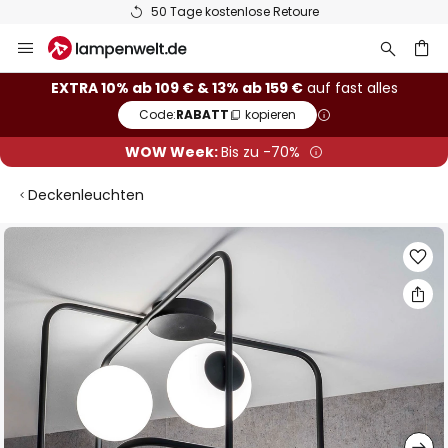
50 Tage kostenlose Retoure
Zum
Inhalt
springen
he
EXTRA 10% ab 109 € & 13% ab 159 €
auf fast alles
Code:
RABATT
kopieren
WOW Week:
Bis zu -70%
Deckenleuchten
Zum
Ende
der
Bildgalerie
springen