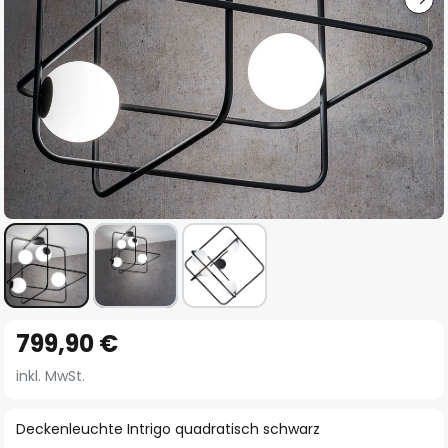
Zum
799,90 €
Anfang
der
inkl. MwSt.
Bildgalerie
springen
Deckenleuchte Intrigo quadratisch schwarz