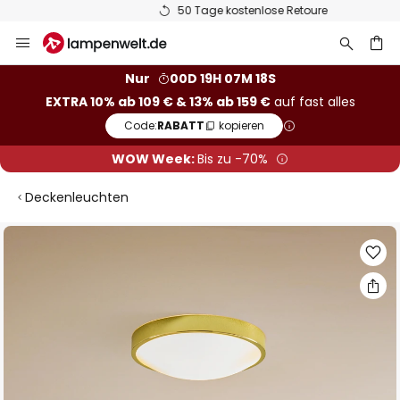
50 Tage kostenlose Retoure
Zum
Inhalt
springen
he
Nur
00D 19H 07M 17S
EXTRA 10% ab 109 € & 13% ab 159 €
auf fast alles
Code:
RABATT
kopieren
WOW Week:
Bis zu -70%
Deckenleuchten
Zum
Ende
der
Bildgalerie
springen