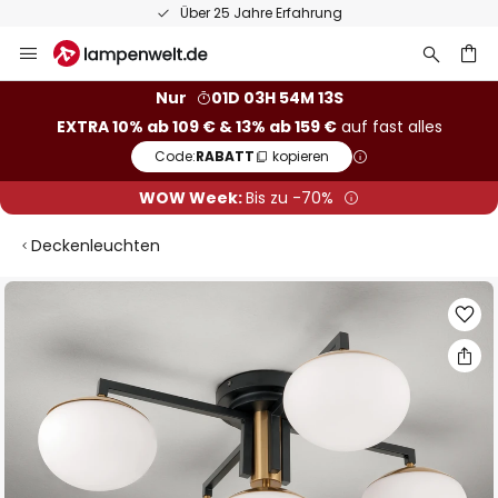
Über 25 Jahre Erfahrung
Zum
Inhalt
springen
he
Nur
01D 03H 54M 12S
EXTRA 10% ab 109 € & 13% ab 159 €
auf fast alles
Code:
RABATT
kopieren
WOW Week:
Bis zu -70%
Deckenleuchten
Zum
Ende
der
Bildgalerie
springen