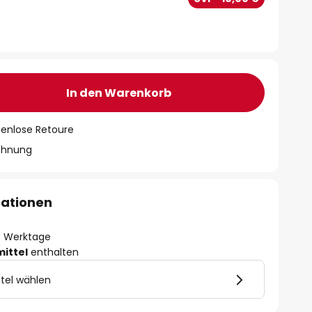
In den Warenkorb
tenlose Retoure
chnung
mationen
- 3 Werktage
mittel
enthalten
tel wählen