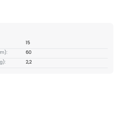
15
m):
60
g):
2,2