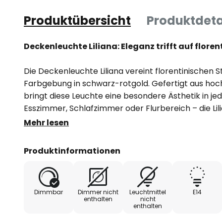
Produktübersicht
Produktdeta
Deckenleuchte Liliana: Eleganz trifft auf floren
Die Deckenleuchte Liliana vereint florentinischen St
Farbgebung in schwarz-rotgold. Gefertigt aus hoc
bringt diese Leuchte eine besondere Ästhetik in 
Esszimmer, Schlafzimmer oder Flurbereich – die Lili
schafft eine einladende Atmosphäre. Die kunstvoll
Mehr lesen
Farbgebung machen sie zu einem Blickfang, der so
moderne Einrichtungskonzepte ergänzt.
Produktinformationen
Ein weiteres Highlight der Deckenleuchte Liliana is
einen externen Dimmer ermöglicht wird. Dies erlau
Dimmbar
Dimmer nicht
Leuchtmittel
E14
Lichtintensität, um die gewünschte Stimmung zu erz
enthalten
nicht
enthalten
steht die Liliana für Qualität und handwerkliches Kö
Anmutung und die sorgfältige Verarbeitung machen 