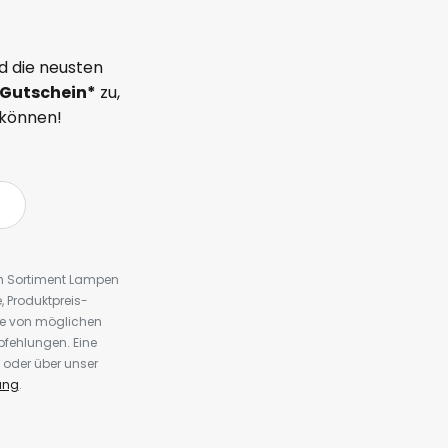
d die neusten
Gutschein*
zu,
 können!
em Sortiment Lampen
 Produktpreis-
te von möglichen
fehlungen. Eine
 oder über unser
ung
.