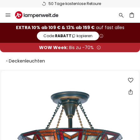
50 Tage kostenlose Retoure
Zum
Inhalt
springen
he
EXTRA 10% ab 109 € & 13% ab 159 €
auf fast alles
Code:
RABATT
kopieren
WOW Week:
Bis zu -70%
Deckenleuchten
Zum
Ende
der
Bildgalerie
springen