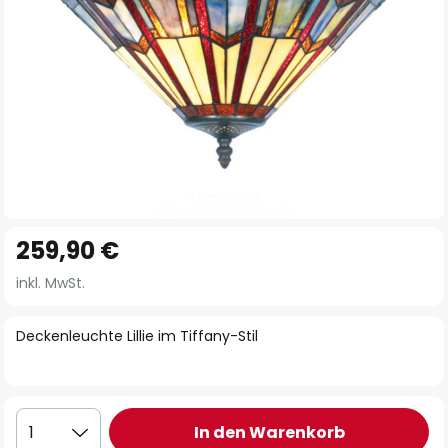
Zum
259,90 €
Anfang
der
inkl. MwSt.
Bildgalerie
springen
Deckenleuchte Lillie im Tiffany-Stil
In den Warenkorb
1