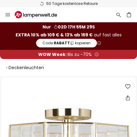
50 Tage kostenlose Retoure
Zum
Inhalt
springen
he
Nur
02D 17H 55M 29S
EXTRA 10% ab 109 € & 13% ab 159 €
auf fast alles
Code:
RABATT
kopieren
WOW Week:
Bis zu -70%
Deckenleuchten
Zum
Ende
der
Bildgalerie
springen