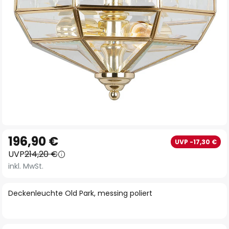
Zum
196,90 €
UVP -17,30 €
Anfang
UVP
214,20 €
der
inkl. MwSt.
Bildgalerie
springen
Deckenleuchte Old Park, messing poliert