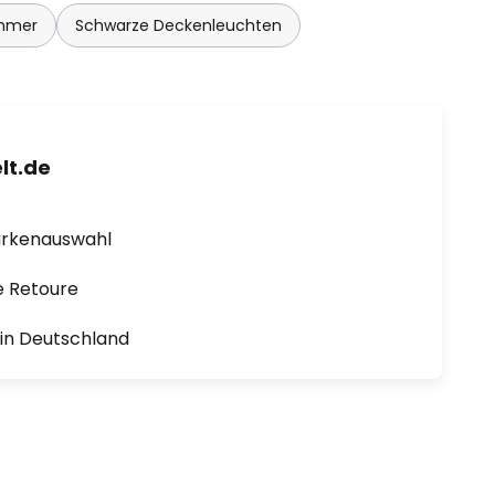
mmer
Schwarze Deckenleuchten
lt.de
arkenauswahl
e Retoure
1 in Deutschland