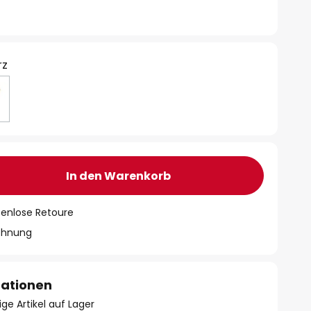
rz
In den Warenkorb
tenlose Retoure
chnung
mationen
ge Artikel auf Lager