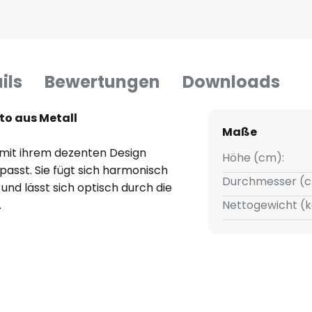
ils
Bewertungen
Downloads
to aus Metall
Maße
e mit ihrem dezenten Design
Höhe (cm):
asst. Sie fügt sich harmonisch
Durchmesser (c
 und lässt sich optisch durch die
.
Nettogewicht (k
el können über das Zubehör
ür eine nach allen Seiten
 Wohnzimmer, in der Küche, im
der im Flur.