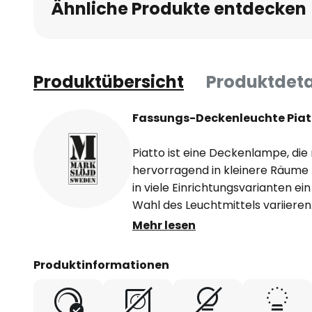
Ähnliche Produkte entdecken
Produktübersicht
Produktdeta
Fassungs-Deckenleuchte Piat
Piatto ist eine Deckenlampe, di
hervorragend in kleinere Räume p
in viele Einrichtungsvarianten ein
Wahl des Leuchtmittels variieren
Passende dekorative Leuchtmitt
Mehr lesen
separat gekauft werden.
Die Deckenleuchte Piatto sorgt f
Produktinformationen
strahlende Grundbeleuchtung im
Schlafzimmer sowie in der Diele o