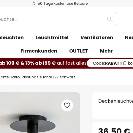
50 Tage kostenlose Retoure
Suche
leuchten
Leuchtmittel
Ventilatoren
Ne
Firmenkunden
OUTLET
Mehr
b 109 € & 13% ab 159 €
auf fast alles
Code:
RABATT
ko
chte Piatto Fassungsleuchte E27 schwarz
Deckenleuchte
36,50 €