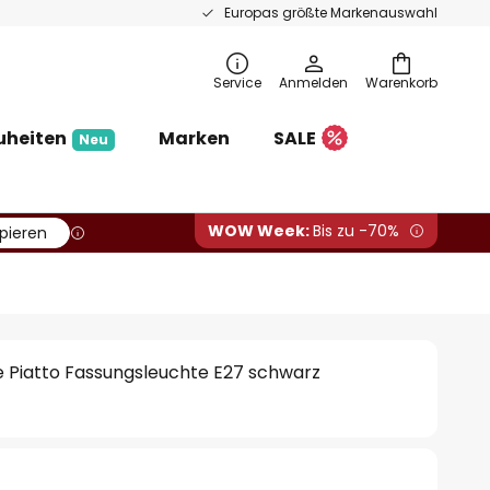
Europas größte Markenauswahl
Service
Anmelden
Warenkorb
uheiten
Marken
SALE
Neu
WOW Week:
Bis zu -70%
pieren
 Piatto Fassungsleuchte E27 schwarz