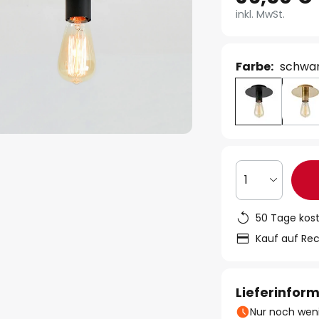
inkl. MwSt.
Farbe:
schwa
1
50 Tage kos
Kauf auf Re
Lieferinfor
Nur noch weni