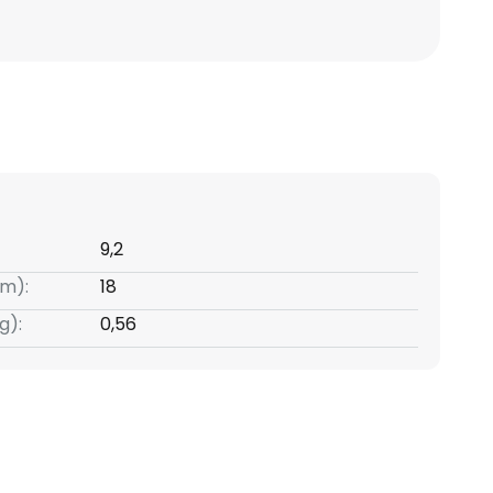
9,2
m):
18
g):
0,56