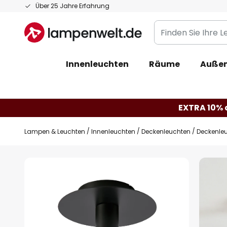
Zum
Über 25 Jahre Erfahrung
Inhalt
Finden
springen
Sie
Ihre
Innenleuchten
Räume
Außen
Leuchte...
EXTRA 10% a
Lampen & Leuchten
Innenleuchten
Deckenleuchten
Deckenleu
Zum
Ende
der
Bildgalerie
springen