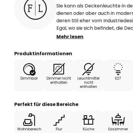
Sie kann als Deckenleuchte in d
dienen oder aber auch in moder
deren Stil eher vom Industriedesign
Egal, wo sie sich befindet, die D
optisch immer einen zweiten Blick 
Mehr lesen
Know-how gestaltet, sondern au
und speziellen Fertigungsverfahre
Produktinformationen
zu Generation weitergegeben wu
Halterung und die Fassung sind a
einem weißen Craquelé-Muster ü
Dimmbar
Dimmer nicht
Leuchtmittel
E27
Metallschirm ist stilecht in Rost
enthalten
nicht
enthalten
Made in Italy.
Perfekt für diese Bereiche
Wohnbereich
Flur
Küche
Esszimmer