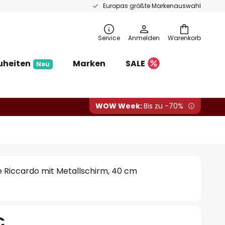
Europas größte Markenauswahl
Service
Anmelden
Warenkorb
uheiten
Marken
SALE
Neu
WOW Week:
Bis zu -70%
 Riccardo mit Metallschirm, 40 cm
€