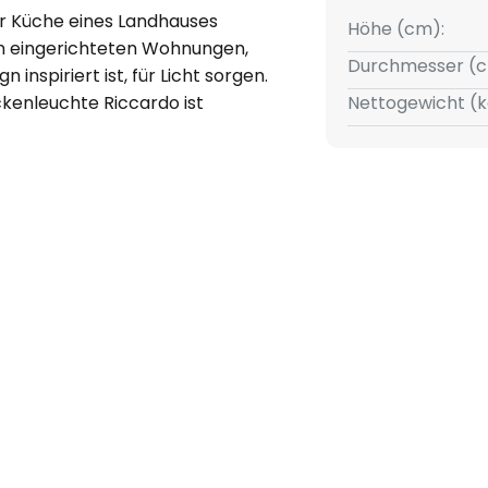
er Küche eines Landhauses
Höhe (cm):
n eingerichteten Wohnungen,
Durchmesser (c
 inspiriert ist, für Licht sorgen.
eckenleuchte Riccardo ist
Nettogewicht (k
wert. Sie ist nicht nur mit viel
ch mit überlieferten Techniken
n, die in Italien von Generation
rden, produziert worden. Die
us Keramik gefertigt und mit
berzogen. Der flache
braun gehalten.