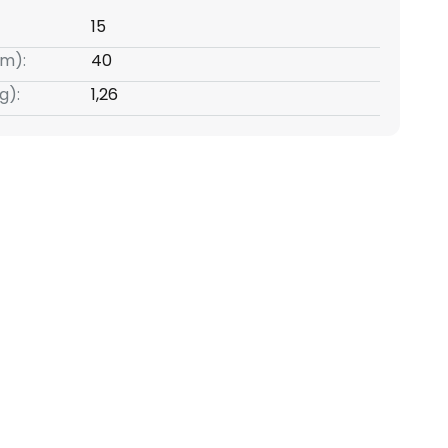
15
m):
40
g):
1,26