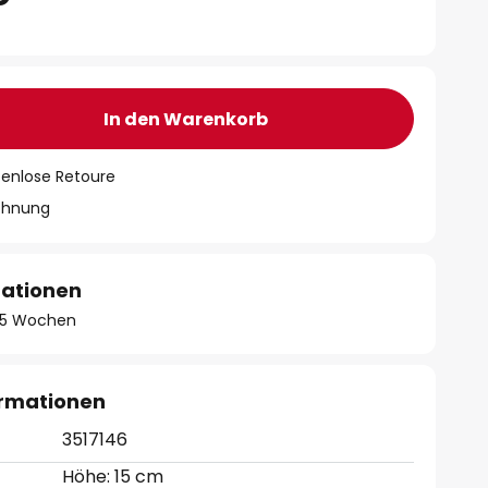
In den Warenkorb
tenlose Retoure
chnung
mationen
 - 5 Wochen
ormationen
3517146
Höhe: 15 cm