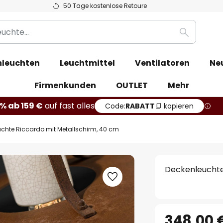
50 Tage kostenlose Retoure
Suche
leuchten
Leuchtmittel
Ventilatoren
Ne
Firmenkunden
OUTLET
Mehr
% ab 159 €
auf fast alles
Code:
RABATT
kopieren
chte Riccardo mit Metallschirm, 40 cm
Deckenleuchte
348,00 