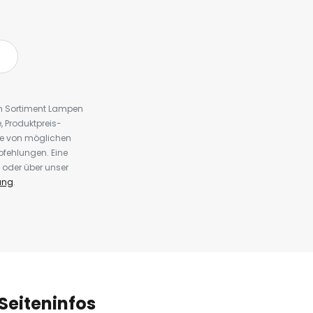
em Sortiment Lampen
 Produktpreis-
te von möglichen
fehlungen. Eine
 oder über unser
ung
.
Seiteninfos