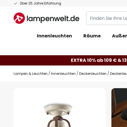
Zum
Über 25 Jahre Erfahrung
Inhalt
Finden
springen
Sie
Ihre
Innenleuchten
Räume
Außen
Leuchte...
EXTRA 10% ab 109 € & 13
Lampen & Leuchten
Innenleuchten
Deckenleuchten
Deckenleu
Zum
Ende
der
Bildgalerie
springen