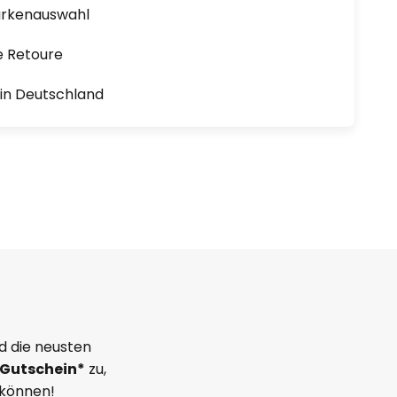
arkenauswahl
e Retoure
1 in Deutschland
d die neusten
Gutschein*
zu,
 können!