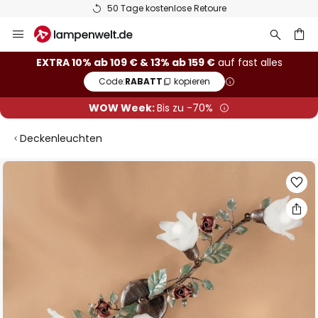
50 Tage kostenlose Retoure
Zum
Inhalt
springen
he
EXTRA 10% ab 109 € & 13% ab 159 €
auf fast alles
Code:
RABATT
kopieren
WOW Week:
Bis zu -70%
Deckenleuchten
Zum
Ende
der
Bildgalerie
springen