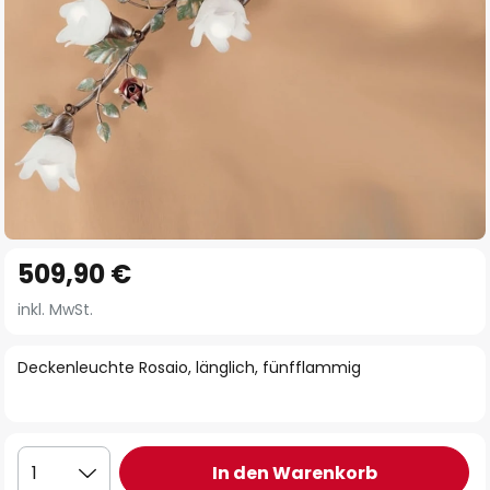
Zum
509,90 €
Anfang
der
inkl. MwSt.
Bildgalerie
springen
Deckenleuchte Rosaio, länglich, fünfflammig
In den Warenkorb
1