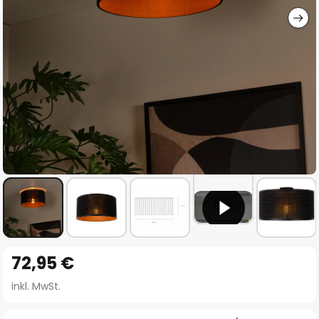
Zum
72,95 €
Anfang
der
inkl. MwSt.
Bildgalerie