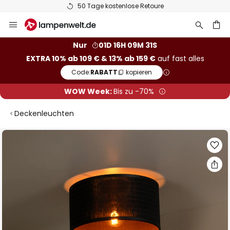
50 Tage kostenlose Retoure
Zum
Inhalt
springen
he
Nur
01D 16H 09M 31S
EXTRA 10% ab 109 € & 13% ab 159 €
auf fast alles
Code:
RABATT
kopieren
WOW Week:
Bis zu -70%
Deckenleuchten
Zum
Ende
der
Bildgalerie
springen