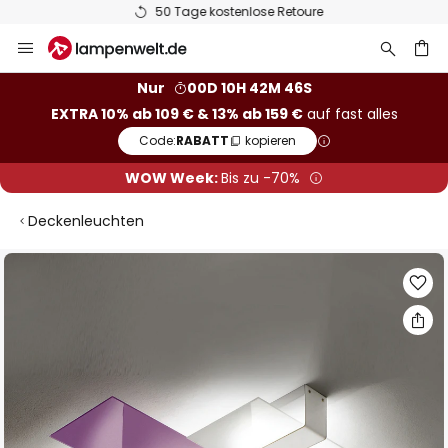
50 Tage kostenlose Retoure
Zum
Inhalt
springen
he
Nur
00D 10H 42M 46S
EXTRA 10% ab 109 € & 13% ab 159 €
auf fast alles
Code:
RABATT
kopieren
WOW Week:
Bis zu -70%
Deckenleuchten
Zum
Ende
der
Bildgalerie
springen