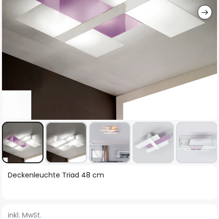
Zum
Deckenleuchte Triad 48 cm
Anfang
der
Bildgalerie
inkl. MwSt.