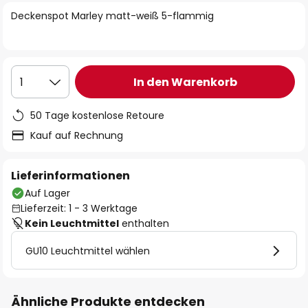
springen
Deckenspot Marley matt-weiß 5-flammig
In den Warenkorb
1
50 Tage kostenlose Retoure
Kauf auf Rechnung
Lieferinformationen
Auf Lager
Lieferzeit: 1 - 3 Werktage
Kein Leuchtmittel
enthalten
GU10 Leuchtmittel wählen
Ähnliche Produkte entdecken