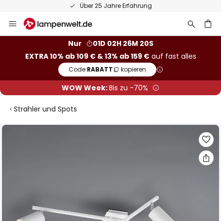
Über 25 Jahre Erfahrung
Zum
Inhalt
springen
he
Nur
01D 02H 26M 20S
EXTRA 10% ab 109 € & 13% ab 159 €
auf fast alles
Code:
RABATT
kopieren
WOW Week:
Bis zu -70%
Strahler und Spots
Zum
Ende
der
Bildgalerie
springen