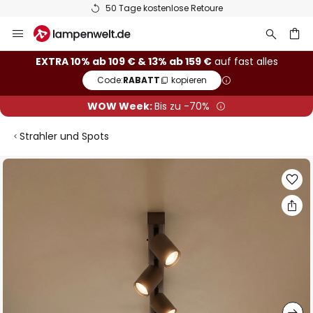
50 Tage kostenlose Retoure
Zum
Inhalt
springen
he
EXTRA 10% ab 109 € & 13% ab 159 €
auf fast alles
Code:
RABATT
kopieren
WOW Week:
Bis zu -70%
Strahler und Spots
Zum
Ende
der
Bildgalerie
springen