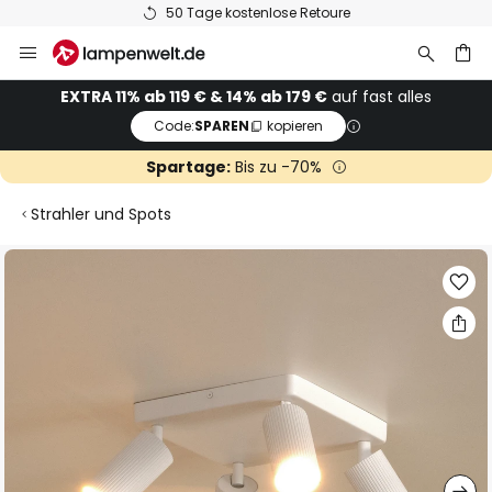
50 Tage kostenlose Retoure
Zum
Inhalt
springen
he
EXTRA 11% ab 119 € & 14% ab 179 €
auf fast alles
Code:
SPAREN
kopieren
Spartage:
Bis zu -70%
Strahler und Spots
Zum
Ende
der
Bildgalerie
springen