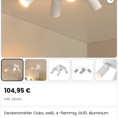
Zum
104,95 €
Anfang
der
inkl. MwSt.
Bildgalerie
springen
Deckenstrahler Clubs, weiß, 4-flammig, GU10, Aluminium