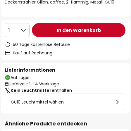
springen
Deckenstrahler Gillan, coffee, 2-flammig, Metall, GU10
In den Warenkorb
1
50 Tage kostenlose Retoure
Kauf auf Rechnung
Lieferinformationen
Auf Lager
Lieferzeit: 1 - 4 Werktage
Kein Leuchtmittel
enthalten
GU10 Leuchtmittel wählen
Ähnliche Produkte entdecken