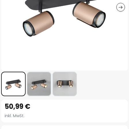
Zum
50,99 €
Anfang
der
inkl. MwSt.
Bildgalerie