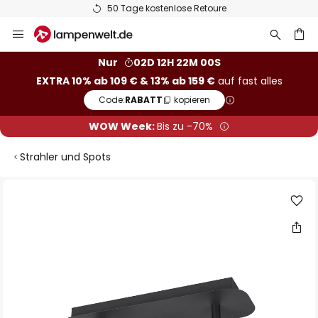
50 Tage kostenlose Retoure
Zum
Inhalt
springen
he
Nur
02D 12H 22M 00S
EXTRA 10% ab 109 € & 13% ab 159 €
auf fast alles
Code:
RABATT
kopieren
WOW Week:
Bis zu -70%
Strahler und Spots
Zum
Ende
der
Bildgalerie
springen