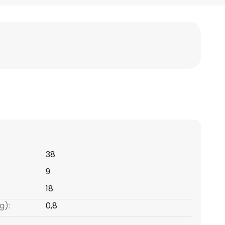
38
9
18
g):
0,8