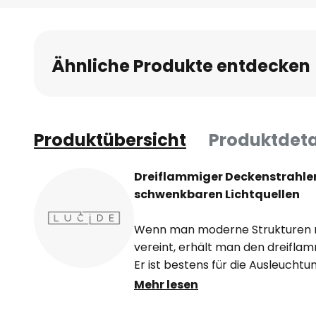
Anfang
der
Bildgalerie
Ähnliche Produkte entdecken
springen
Produktübersicht
Produktdeta
Dreiflammiger Deckenstrahler
schwenkbaren Lichtquellen
Wenn man moderne Strukturen m
vereint, erhält man den dreifl
Er ist bestens für die Ausleuch
und die Lichtabstrahlung erreich
Mehr lesen
Strahler auch den hintersten Ra