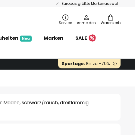
Europas größte Markenauswahl
Service
Anmelden
Warenkorb
uheiten
Marken
SALE
Neu
Spartage:
Bis zu -70%
r Madee, schwarz/rauch, dreiflammig