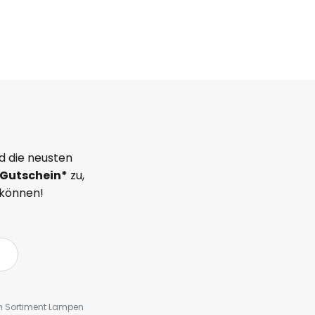
d die neusten
Gutschein*
zu,
 können!
em Sortiment Lampen