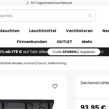
50 Tage kostenlose Retoure
Suche
leuchten
Leuchtmittel
Ventilatoren
Ne
Firmenkunden
OUTLET
Mehr
4% ab 179 €
auf fast alles
Code:
SPAREN
kopieren
strahler Madee, schwarz/rauch, dreiflammig
Deckenstrahle
93,95 €