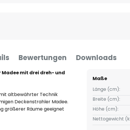
ils
Bewertungen
Downloads
 Madee mit drei dreh- und
Maße
Länge (cm):
it altbewährter Technik
Breite (cm):
ammigen Deckenstrahler Madee.
tung größerer Räume geeignet
Höhe (cm):
t durch die Beweglichkeit der
Nettogewicht (k
umwinkel. Durch die unten