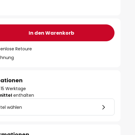
In den Warenkorb
tenlose Retoure
chnung
mationen
 - 15 Werktage
mittel
enthalten
tel wählen
ormationen