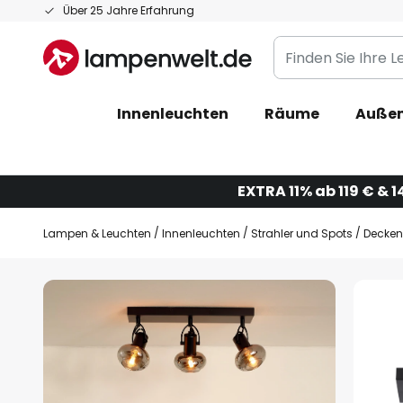
Zum
Über 25 Jahre Erfahrung
Inhalt
Finden
springen
Sie
Ihre
Innenleuchten
Räume
Außen
Leuchte...
EXTRA 11% ab 119 € & 1
Lampen & Leuchten
Innenleuchten
Strahler und Spots
Decken
Zum
Ende
der
Bildgalerie
springen