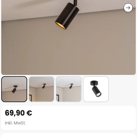
Zum
69,90 €
Anfang
der
inkl. MwSt.
Bildgalerie