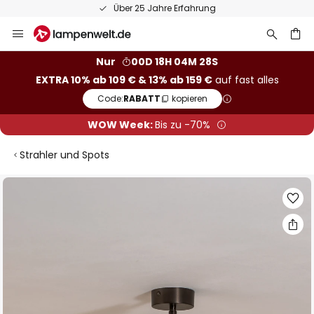
Über 25 Jahre Erfahrung
Zum
Inhalt
springen
he
Nur
00D 18H 04M 27S
EXTRA 10% ab 109 € & 13% ab 159 €
auf fast alles
Code:
RABATT
kopieren
WOW Week:
Bis zu -70%
Strahler und Spots
Zum
Ende
der
Bildgalerie
springen