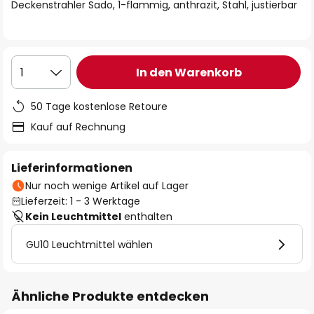
springen
Deckenstrahler Sado, 1-flammig, anthrazit, Stahl, justierbar
In den Warenkorb
1
50 Tage kostenlose Retoure
Kauf auf Rechnung
Lieferinformationen
Nur noch wenige Artikel auf Lager
Lieferzeit: 1 - 3 Werktage
Kein Leuchtmittel
enthalten
GU10 Leuchtmittel wählen
Ähnliche Produkte entdecken