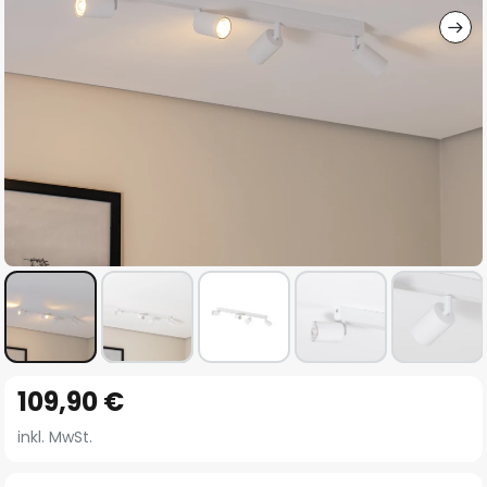
Zum
109,90 €
Anfang
der
inkl. MwSt.
Bildgalerie