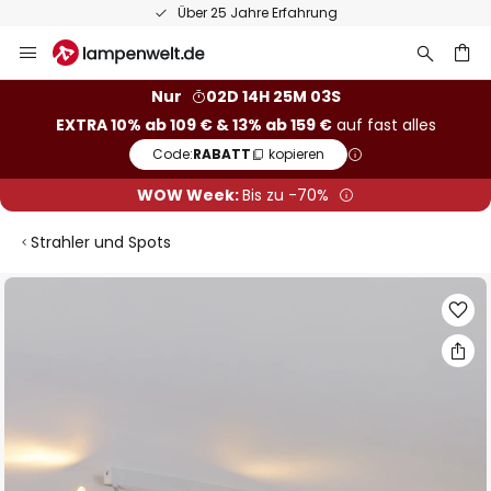
Über 25 Jahre Erfahrung
Zum
Inhalt
springen
he
Nur
02D 14H 25M 02S
EXTRA 10% ab 109 € & 13% ab 159 €
auf fast alles
Code:
RABATT
kopieren
WOW Week:
Bis zu -70%
Strahler und Spots
Zum
Ende
der
Bildgalerie
springen