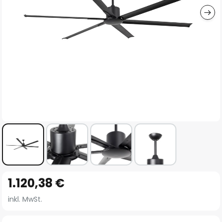
Zum
1.120,38 €
Anfang
der
inkl. MwSt.
Bildgalerie