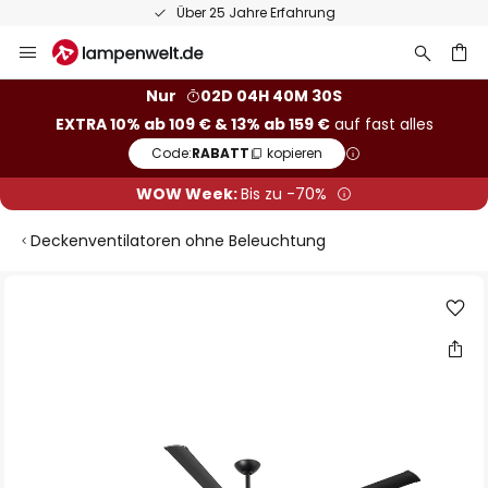
Über 25 Jahre Erfahrung
Zum
Inhalt
springen
he
Nur
02D 04H 40M 29S
EXTRA 10% ab 109 € & 13% ab 159 €
auf fast alles
Code:
RABATT
kopieren
WOW Week:
Bis zu -70%
Deckenventilatoren ohne Beleuchtung
Zum
Ende
der
Bildgalerie
springen