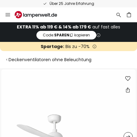
Über 25 Jahre Erfahrung
Zum
Inhalt
springen
he
EXTRA 11% ab 119 € & 14% ab 179 €
auf fast alles
Code:
SPAREN
kopieren
Spartage:
Bis zu -70%
Deckenventilatoren ohne Beleuchtung
Zum
Ende
der
Bildgalerie
springen