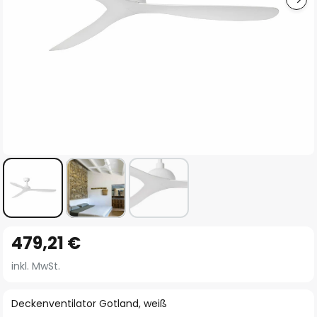
Zum
479,21 €
Anfang
der
inkl. MwSt.
Bildgalerie
springen
Deckenventilator Gotland, weiß