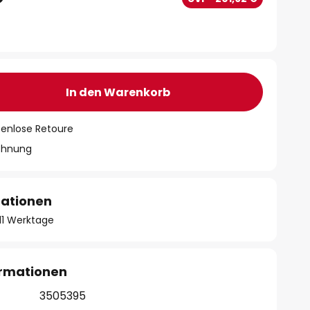
In den Warenkorb
tenlose Retoure
chnung
mationen
- 11 Werktage
ormationen
3505395