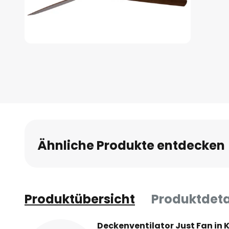
Zum
Anfang
der
Bildgalerie
springen
Ähnliche Produkte entdecken
Produktübersicht
Produktdeta
Deckenventilator Just Fan in