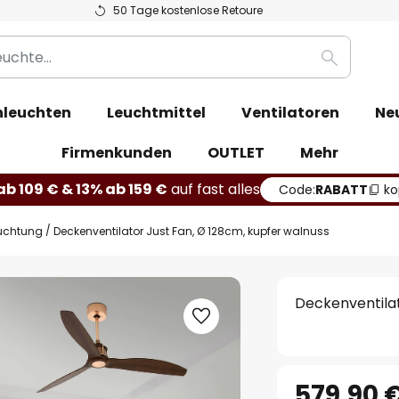
50 Tage kostenlose Retoure
Suche
leuchten
Leuchtmittel
Ventilatoren
Ne
Firmenkunden
OUTLET
Mehr
b 109 € & 13% ab 159 €
auf fast alles
Code:
RABATT
ko
euchtung
Deckenventilator Just Fan, Ø 128cm, kupfer walnuss
Deckenventilat
579,90 