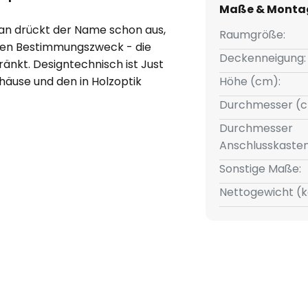
Maße & Monta
an drückt der Name schon aus,
Raumgröße:
ichen Bestimmungszweck - die
Deckenneigung:
nkt. Designtechnisch ist Just
äuse und den in Holzoptik
Höhe (cm):
de. Just Fan wird inklusive
Durchmesser (c
0 cm, 20 cm und 40 cm) sowie
Durchmesser
Anschlusskasten
Sonstige Maße:
Nettogewicht (k
et, so ist der Deckenventilator
- im Sommer als Luftabkühler,
der Heizung erwärmten Luft,
bleiben.
in der Minute.