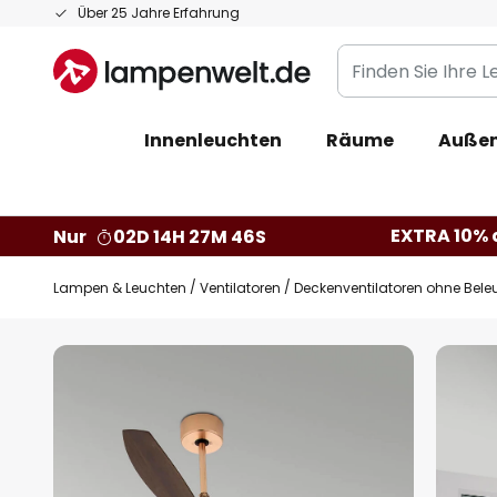
Zum
Über 25 Jahre Erfahrung
Inhalt
Finden
springen
Sie
Ihre
Innenleuchten
Räume
Außen
Leuchte...
EXTRA 10% a
Nur
02D 14H 27M 45S
Lampen & Leuchten
Ventilatoren
Deckenventilatoren ohne Bel
Zum
Ende
der
Bildgalerie
springen