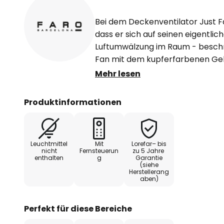
Bei dem Deckenventilator Just F
dass er sich auf seinen eigentl
Luftumwälzung im Raum - beschrä
Fan mit dem kupferfarbenen Geh
gestalteten Flügeln eine Augenwei
Mehr lesen
dreier Verlängerungsstangen (1
Fernbedienung geliefert.
Produktinformationen
Funktionen
Leuchtmittel
Mit
Lorefar– bis
Mit Vor- und Rücklauf ausgestatt
nicht
Fernsteuerun
zu 5 Jahre
enthalten
g
Garantie
das ganze Jahr über einsetzbar 
(siehe
im Winter als Verteiler der von 
Herstellerang
aben)
damit die Heizkosten im Rahmen 
Perfekt für diese Bereiche
Der Luftstrom beträgt 145,66 m³ 