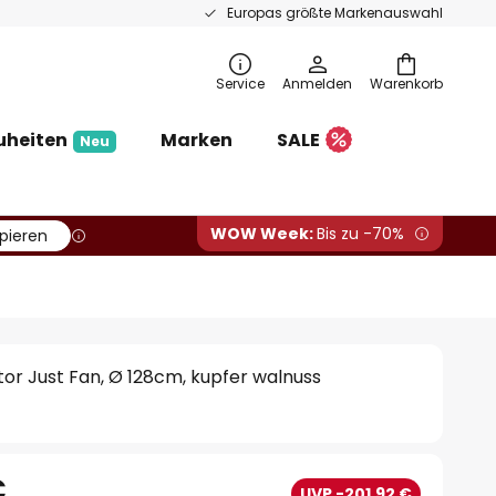
Europas größte Markenauswahl
Service
Anmelden
Warenkorb
uheiten
Marken
SALE
Neu
WOW Week:
Bis zu -70%
pieren
or Just Fan, Ø 128cm, kupfer walnuss
€
UVP -201,92 €