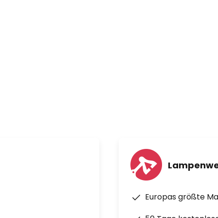
schiedliche
angewählt werden.
Lampenwe
Europas größte M