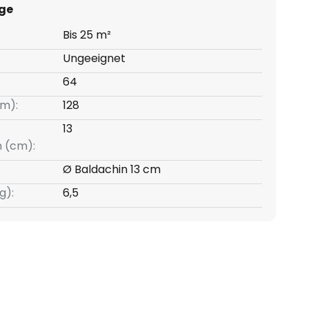
ge
Bis 25 m²
Ungeeignet
64
m):
128
13
 (cm):
Ø Baldachin 13 cm
g):
6,5