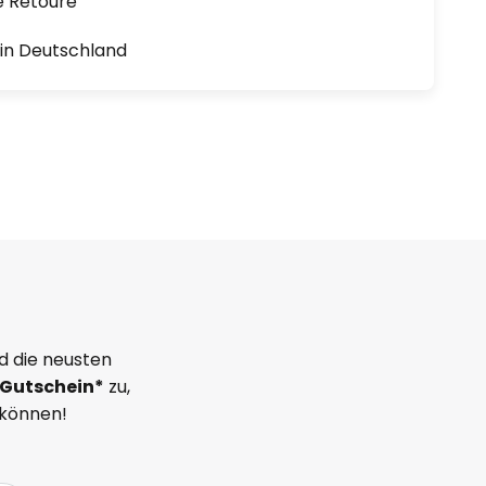
e Retoure
1 in Deutschland
d die neusten
Gutschein*
zu,
 können!