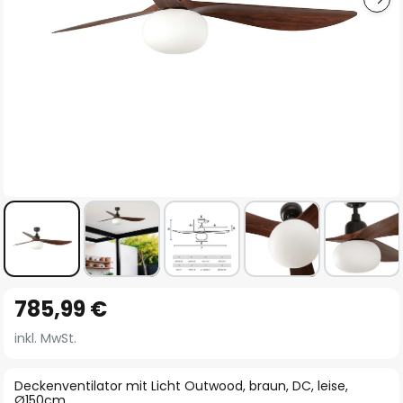
Zum
785,99 €
Anfang
der
inkl. MwSt.
Bildgalerie
springen
Deckenventilator mit Licht Outwood, braun, DC, leise,
Ø150cm