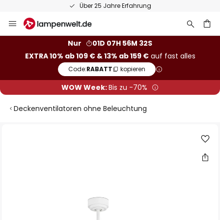
Über 25 Jahre Erfahrung
Zum
Inhalt
springen
he
Nur
01D 07H 56M 31S
EXTRA 10% ab 109 € & 13% ab 159 €
auf fast alles
Code:
RABATT
kopieren
WOW Week:
Bis zu -70%
Deckenventilatoren ohne Beleuchtung
Zum
Ende
der
Bildgalerie
springen