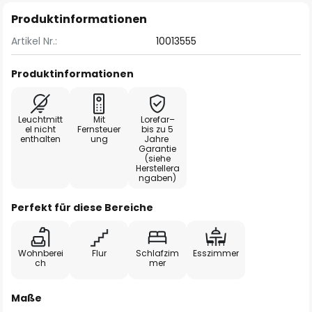
Produktinformationen
Artikel Nr.:
10013555
Produktinformationen
Leuchtmitt
Mit
Lorefar–
el nicht
Fernsteuer
bis zu 5
enthalten
ung
Jahre
Garantie
(siehe
Herstellera
ngaben)
Perfekt für diese Bereiche
Wohnberei
Flur
Schlafzim
Esszimmer
ch
mer
Maße