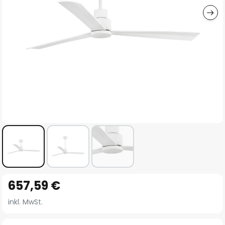
Zum
657,59 €
Anfang
der
inkl. MwSt.
Bildgalerie