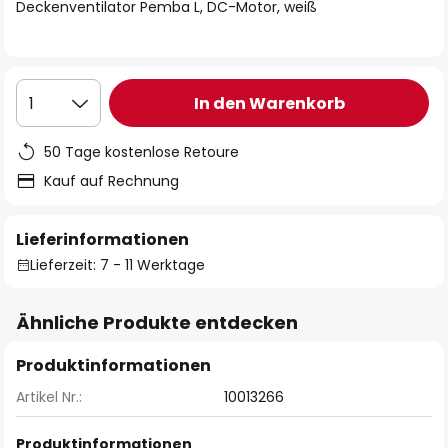
springen
Deckenventilator Pemba L, DC-Motor, weiß
In den Warenkorb
1
50 Tage kostenlose Retoure
Kauf auf Rechnung
Lieferinformationen
Lieferzeit: 7 - 11 Werktage
Ähnliche Produkte entdecken
Produktinformationen
Artikel Nr.:
10013266
Produktinformationen