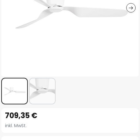
Zum
709,35 €
Anfang
der
inkl. MwSt.
Bildgalerie