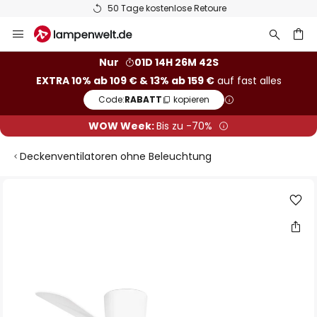
50 Tage kostenlose Retoure
Zum
Inhalt
springen
he
Nur
01D 14H 26M 42S
EXTRA 10% ab 109 € & 13% ab 159 €
auf fast alles
Code:
RABATT
kopieren
WOW Week:
Bis zu -70%
Deckenventilatoren ohne Beleuchtung
Zum
Ende
der
Bildgalerie
springen