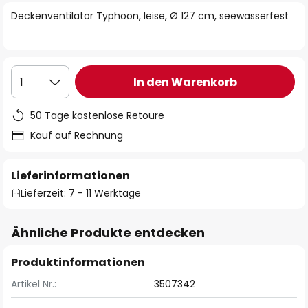
springen
Deckenventilator Typhoon, leise, Ø 127 cm, seewasserfest
In den Warenkorb
1
50 Tage kostenlose Retoure
Kauf auf Rechnung
Lieferinformationen
Lieferzeit: 7 - 11 Werktage
Ähnliche Produkte entdecken
Produktinformationen
Artikel Nr.:
3507342