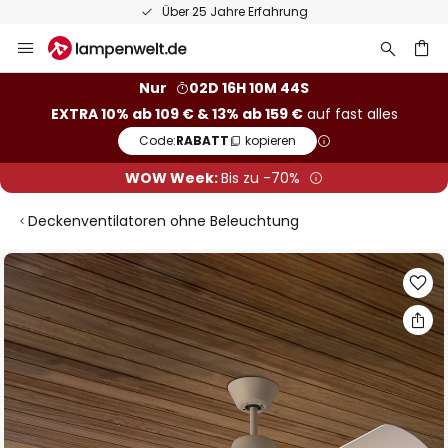
Über 25 Jahre Erfahrung
Zum
Inhalt
springen
he
Nur
02D 16H 10M 44S
EXTRA 10% ab 109 € & 13% ab 159 €
auf fast alles
Code:
RABATT
kopieren
WOW Week:
Bis zu -70%
Deckenventilatoren ohne Beleuchtung
Zum
Ende
der
Bildgalerie
springen