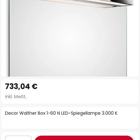
Zum
733,04 €
Anfang
der
inkl. MwSt.
Bildgalerie
springen
Decor Walther Box 1-60 N LED-Spiegellampe 3.000 K