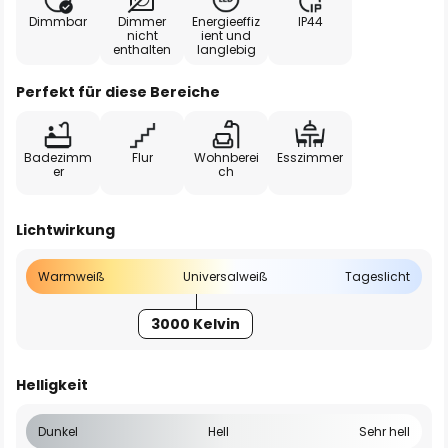
Dimmbar
Dimmer
Energieeffiz
IP44
nicht
ient und
enthalten
langlebig
Perfekt für diese Bereiche
Badezimm
Flur
Wohnberei
Esszimmer
er
ch
Lichtwirkung
Warmweiß
Universalweiß
Tageslicht
3000 Kelvin
Helligkeit
Dunkel
Hell
Sehr hell