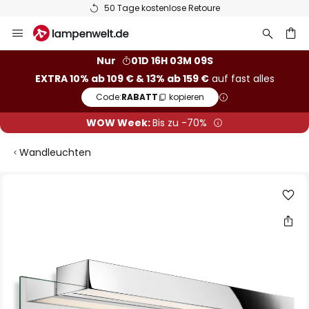
50 Tage kostenlose Retoure
Zum
Inhalt
springen
he
Nur
01D 16H 03M 08S
EXTRA 10% ab 109 € & 13% ab 159 €
auf fast alles
Code:
RABATT
kopieren
WOW Week:
Bis zu -70%
Wandleuchten
Zum
Ende
der
Bildgalerie
springen