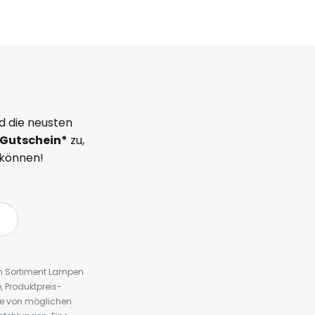
d die neusten
Gutschein*
zu,
 können!
em Sortiment Lampen
 Produktpreis-
te von möglichen