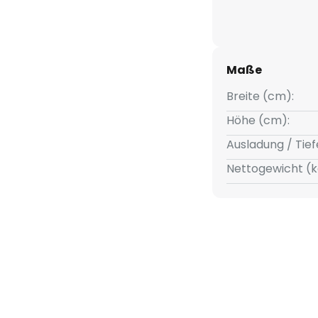
warzen Rahmen nach oben und
chließen, lassen das Licht
n. Die Helligkeit der LEDs kann
Maße
n Phasenabschnittdimmer in der
Breite (cm):
Höhe (cm):
Ausladung / Tief
Nettogewicht (k