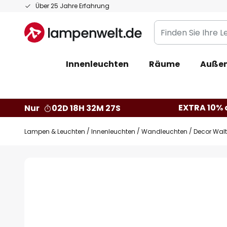
Zum
Über 25 Jahre Erfahrung
Inhalt
Finden
springen
Sie
Ihre
Innenleuchten
Räume
Außen
Leuchte...
EXTRA 10% a
Nur
02D 18H 32M 26S
Lampen & Leuchten
Innenleuchten
Wandleuchten
Decor Wal
Zum
Ende
der
Bildgalerie
springen