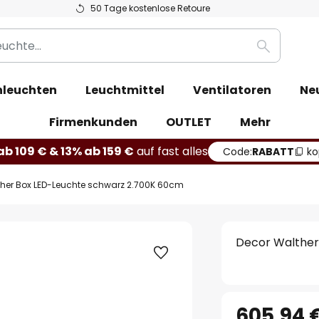
50 Tage kostenlose Retoure
Suche
leuchten
Leuchtmittel
Ventilatoren
Ne
Firmenkunden
OUTLET
Mehr
b 109 € & 13% ab 159 €
auf fast alles
Code:
RABATT
ko
ther Box LED-Leuchte schwarz 2.700K 60cm
Decor Walther
605,94 