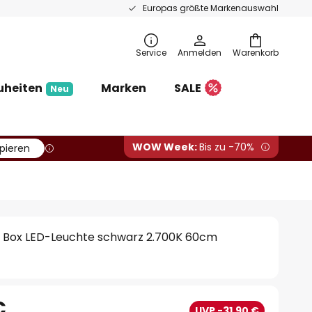
Europas größte Markenauswahl
Service
Anmelden
Warenkorb
uheiten
Marken
SALE
Neu
WOW Week:
Bis zu -70%
pieren
 Box LED-Leuchte schwarz 2.700K 60cm
€
UVP -31,90 €