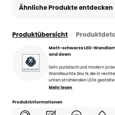
Ähnliche Produkte entdecken
Produktübersicht
Produktdeta
Matt-schwarze LED-Wandlamp
and down
Sehr puristisch und modern präse
Wandleuchte Box N, die in recht
unten strahlenden LEDs gestalte
Wandleuchte besteht aus Messi
Mehr lesen
Finish und erzeugt einen ausdruc
Wand. Vom Wohnraum über den F
Produktinformationen
und dank Schutzart IP44 auch im
Leuchte anbringen.