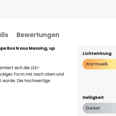
ils
Bewertungen
e Box N aus Messing, up
Lichtwirkung
Warmweiß
ntiert sich die LED-
eckiger Form mit nach oben und
t wurde. Die hochwertige
ng mit einem matt-schwarzen
ksstarken Lichteffekt an der
Helligkeit
lur bis hin zum Schlafzimmer
 Badezimmer lässt sich die
Dunkel