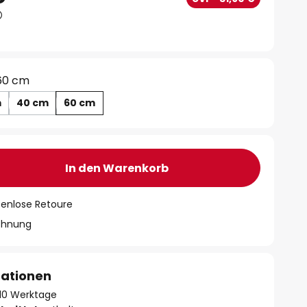
60 cm
m
40 cm
60 cm
In den Warenkorb
tenlose Retoure
chnung
mationen
- 10 Werktage