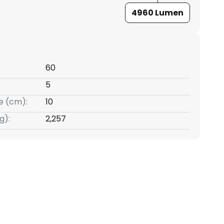
4960 Lumen
60
5
e (cm):
10
g):
2,257