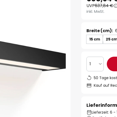
UVP
637,84 €
inkl. MwSt.
Breite (cm):
15 cm
25 c
1
50 Tage kos
Kauf auf Re
Lieferinfor
Lieferzeit: 6 