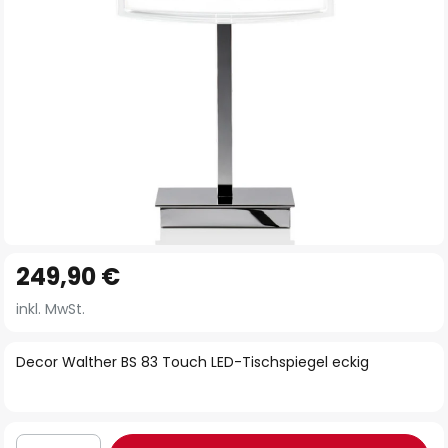
Zum
249,90 €
Anfang
der
inkl. MwSt.
Bildgalerie
springen
Decor Walther BS 83 Touch LED-Tischspiegel eckig