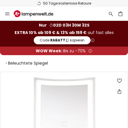
50 Tage kostenlose Retoure
Zum
Inhalt
springen
he
Nur
02D 03H 30M 31S
EXTRA 10% ab 109 € & 13% ab 159 €
auf fast alles
Code:
RABATT
kopieren
WOW Week:
Bis zu -70%
Beleuchtete Spiegel
Zum
Ende
der
Bildgalerie
springen