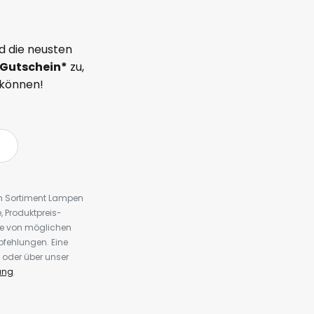
d die neusten
Gutschein*
zu,
 können!
em Sortiment Lampen
 Produktpreis-
te von möglichen
fehlungen. Eine
 oder über unser
ung
.