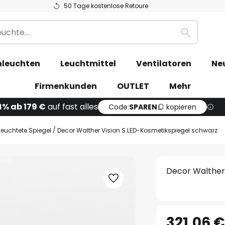
50 Tage kostenlose Retoure
Suche
leuchten
Leuchtmittel
Ventilatoren
Ne
Firmenkunden
OUTLET
Mehr
4% ab 179 €
auf fast alles
Code:
SPAREN
kopieren
leuchtete Spiegel
Decor Walther Vision S LED-Kosmetikspiegel schwarz
Decor Walther
321,06 