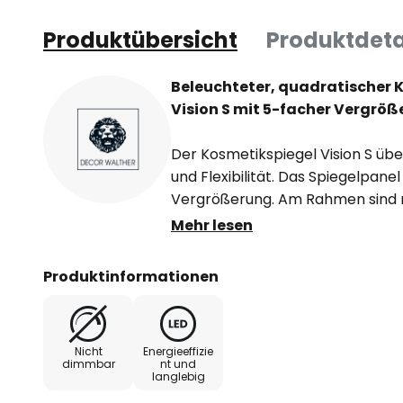
Produktübersicht
Produktdeta
Beleuchteter, quadratischer
Vision S mit 5-facher Vergrö
Der Kosmetikspiegel Vision S ü
und Flexibilität. Das Spiegelpane
Vergrößerung. Am Rahmen sind ri
Farbtemperatur über den Schalt
Mehr lesen
3.000 K bis 6.000 K eingestellt
Funktion bleibt die zuletzt gewä
Produktinformationen
erneuten Einschalten erhalten.
ausgestattete Arm ermöglicht 
Spiegelfläche, sodass diese je n
Nicht
Energieeffizie
kann.
dimmbar
nt und
langlebig