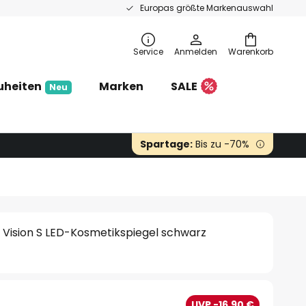
Europas größte Markenauswahl
Service
Anmelden
Warenkorb
uheiten
Marken
SALE
Neu
Spartage:
Bis zu -70%
 Vision S LED-Kosmetikspiegel schwarz
€
UVP -16,90 €