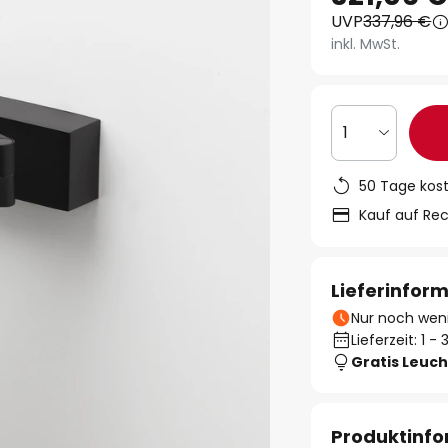
UVP
337,96 €
inkl. MwSt.
1
50 Tage kos
Kauf auf Re
Lieferinfor
Nur noch weni
Lieferzeit: 1 
Gratis Leuch
Produktinf