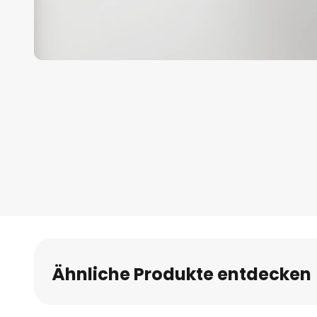
Zum
Anfang
der
Bildgalerie
springen
Ähnliche Produkte entdecken