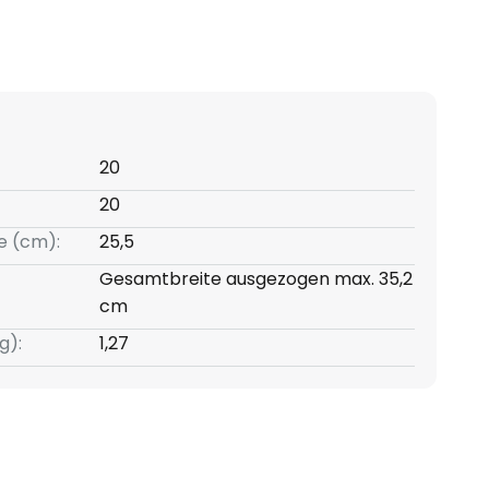
20
20
e (cm):
25,5
Gesamtbreite ausgezogen max. 35,2
cm
g):
1,27