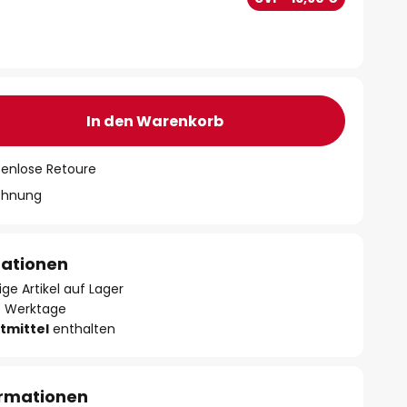
In den Warenkorb
tenlose Retoure
chnung
mationen
ge Artikel auf Lager
- 3 Werktage
tmittel
enthalten
ormationen