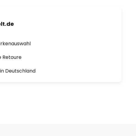
lt.de
arkenauswahl
e Retoure
1 in Deutschland