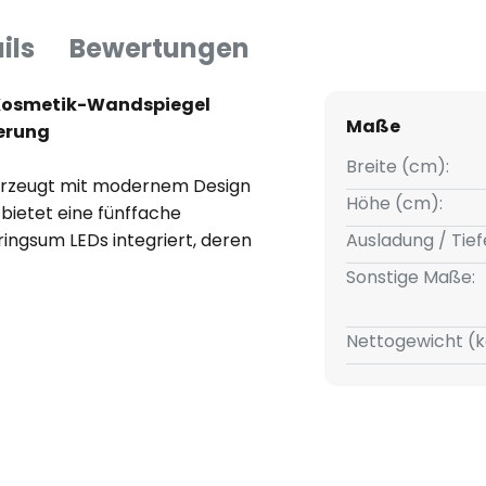
ils
Bewertungen
 Kosmetik-Wandspiegel
Maße
ßerung
Breite (cm):
berzeugt mit modernem Design
Höhe (cm):
l bietet eine fünffache
ngsum LEDs integriert, deren
Ausladung / Tief
er am Sockel stufenlos von
Sonstige Maße:
 werden kann. Dank der Memory-
hlte Einstellung nach dem
Nettogewicht (k
 Der mit mehreren Gelenken
das Drehen und Schwenken der
ach Bedarf orientiert werden