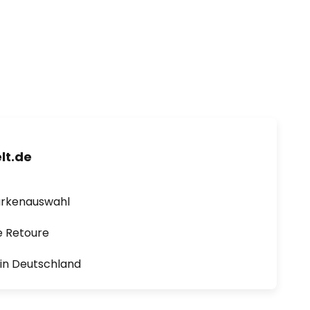
lt.de
arkenauswahl
e Retoure
1 in Deutschland