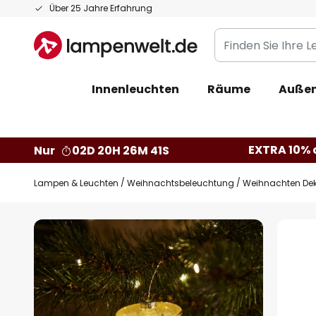
Zum
Über 25 Jahre Erfahrung
Inhalt
Finden
springen
Sie
Ihre
Innenleuchten
Räume
Außen
Leuchte...
EXTRA 10% a
Nur
02D 20H 26M 41S
Lampen & Leuchten
Weihnachtsbeleuchtung
Weihnachten Dek
Zum
Ende
der
Bildgalerie
springen