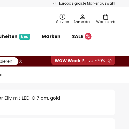
Europas größte Markenauswahl
Service
Anmelden
Warenkorb
uheiten
Marken
SALE
Neu
WOW Week:
Bis zu -70%
pieren
ld
Elly mit LED, Ø 7 cm, gold