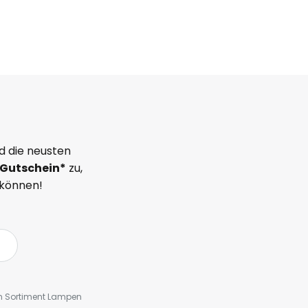
d die neusten
Gutschein*
zu,
 können!
em Sortiment Lampen