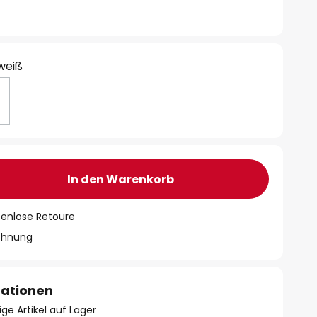
 weiß
In den Warenkorb
tenlose Retoure
chnung
mationen
ge Artikel auf Lager