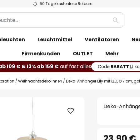
50 Tage kostenlose Retoure
Suche
leuchten
Leuchtmittel
Ventilatoren
Ne
Firmenkunden
OUTLET
Mehr
b 109 € & 13% ab 159 €
auf fast alles
Code:
RABATT
ko
oration
Weihnachtsdeko innen
Deko-Anhänger Elly mit LED, Ø 7 cm, go
Deko-Anhänger 
23,90 €