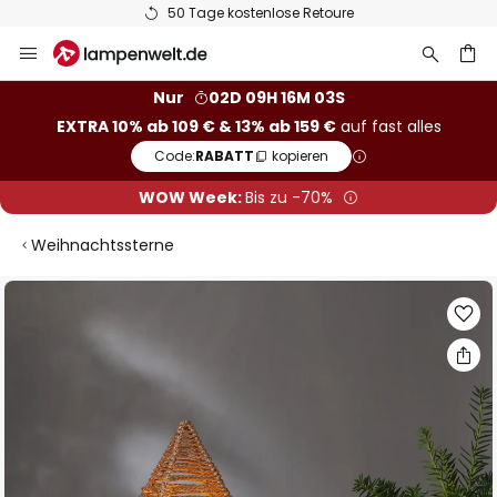
50 Tage kostenlose Retoure
Zum
Inhalt
springen
he
Nur
02D 09H 16M 02S
EXTRA 10% ab 109 € & 13% ab 159 €
auf fast alles
Code:
RABATT
kopieren
WOW Week:
Bis zu -70%
Weihnachtssterne
Zum
Ende
der
Bildgalerie
springen