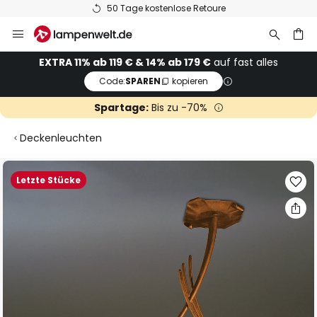
50 Tage kostenlose Retoure
Zum
Inhalt
springen
he
EXTRA 11% ab 119 € & 14% ab 179 €
auf fast alles
Code:
SPAREN
kopieren
Spartage:
Bis zu -70%
Deckenleuchten
Zum
Letzte Stücke
Ende
der
Bildgalerie
springen