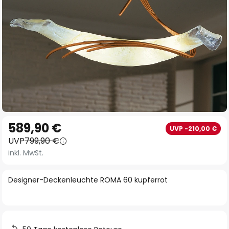
Zum
589,90 €
UVP -210,00 €
Anfang
UVP
799,90 €
der
inkl. MwSt.
Bildgalerie
springen
Designer-Deckenleuchte ROMA 60 kupferrot