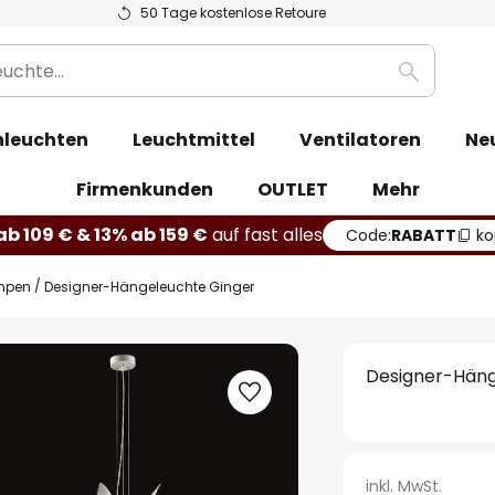
50 Tage kostenlose Retoure
Suche
leuchten
Leuchtmittel
Ventilatoren
Ne
Firmenkunden
OUTLET
Mehr
b 109 € & 13% ab 159 €
auf fast alles
Code:
RABATT
ko
mpen
Designer-Hängeleuchte Ginger
Designer-Häng
inkl. MwSt.