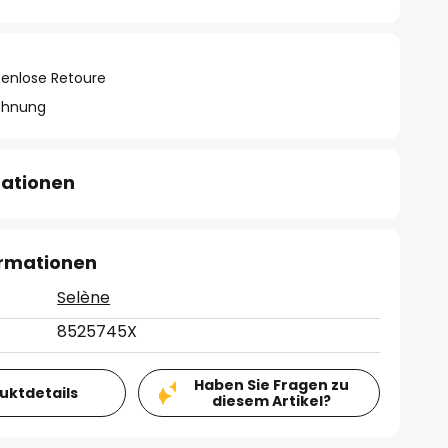
tenlose Retoure
chnung
mationen
ormationen
Selène
8525745X
Haben Sie Fragen zu
duktdetails
diesem Artikel?