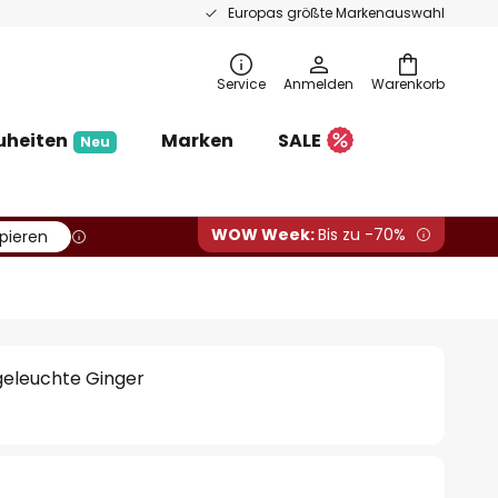
Europas größte Markenauswahl
Service
Anmelden
Warenkorb
uheiten
Marken
SALE
Neu
WOW Week:
Bis zu -70%
pieren
eleuchte Ginger