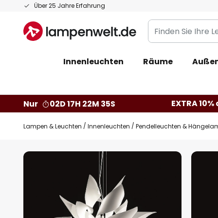
Zum
Über 25 Jahre Erfahrung
Inhalt
Finden
springen
Sie
Ihre
Innenleuchten
Räume
Außen
Leuchte...
EXTRA 10% a
Nur
02D 17H 22M 34S
Lampen & Leuchten
Innenleuchten
Pendelleuchten & Hängela
Zum
Ende
der
Bildgalerie
springen