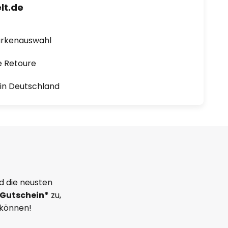
lt.de
arkenauswahl
e Retoure
1 in Deutschland
d die neusten
Gutschein*
zu,
 können!