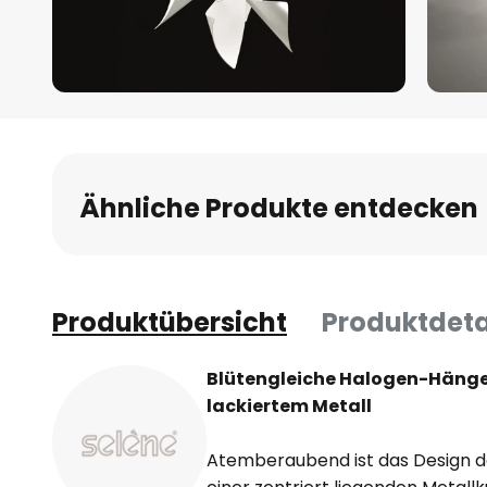
Zum
Anfang
der
Bildgalerie
Ähnliche Produkte entdecken
springen
Produktübersicht
Produktdeta
Blütengleiche Halogen-Hänge
lackiertem Metall
Atemberaubend ist das Design d