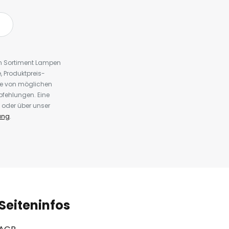
em Sortiment Lampen
 Produktpreis-
te von möglichen
fehlungen. Eine
 oder über unser
ung
.
Seiteninfos