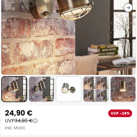
Zum
24,90 €
UVP -28%
Anfang
UVP
34,90 €
der
inkl. MwSt.
Bildgalerie