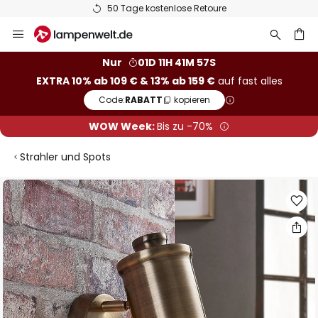
50 Tage kostenlose Retoure
Zum
Inhalt
springen
he
Nur
01D 11H 41M 56S
EXTRA 10% ab 109 € & 13% ab 159 €
auf fast alles
Code:
RABATT
kopieren
WOW Week:
Bis zu -70%
Strahler und Spots
Zum
Ende
der
Bildgalerie
springen