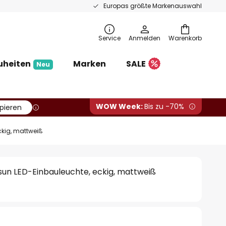
Europas größte Markenauswahl
Service
Anmelden
Warenkorb
uheiten
Marken
SALE
Neu
WOW Week:
Bis zu -70%
pieren
ckig, mattweiß
un LED-Einbauleuchte, eckig, mattweiß