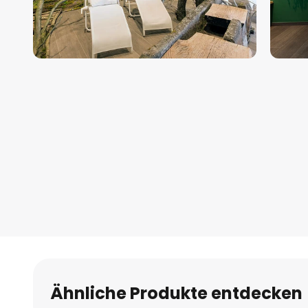
Zum
Anfang
der
Bildgalerie
springen
Ähnliche Produkte entdecken