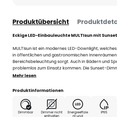
Produktübersicht
Produktdeta
Eckige LED-Einbauleuchte MULTIsun mit Suns
MULTIsun ist ein modernes LED-Downlight, welche
in öffentlichen und gastronomischen Innenräume
Bereichsbeleuchtung sorgt. Auch in Bädern und S
problemlos zum Einsatz kommen. Die Sunset-Dimm
während des Dimmens die Farbtemperatur des wa
Mehr lesen
abnimmt, sodass sich besonders stimmungsvolle Lic
Die quadratische Frontblende kann ausgetauscht 
Produktinformationen
Downlights anzupassen.
- inklusive Netzteil (dimmbar über Phasenanschnit
Dimmbar
Dimmer nicht
Energieeffizie
IP65
enthalten
nt und