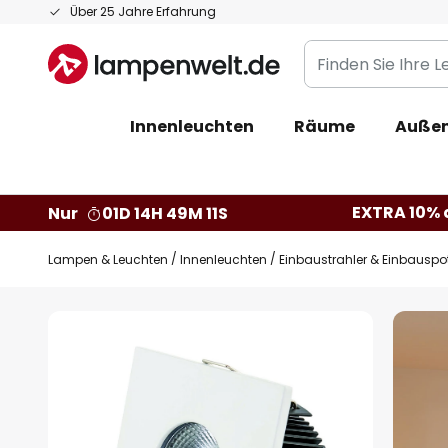
Zum
Über 25 Jahre Erfahrung
Inhalt
Finden
springen
Sie
Ihre
Innenleuchten
Räume
Außen
Leuchte...
EXTRA 10% a
Nur
01D 14H 49M 10S
Lampen & Leuchten
Innenleuchten
Einbaustrahler & Einbauspo
Zum
Ende
der
Bildgalerie
springen