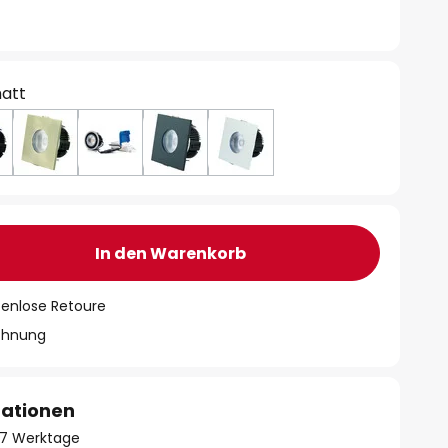
att
In den Warenkorb
tenlose Retoure
chnung
mationen
- 7 Werktage