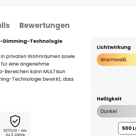
ils
Bewertungen
et-Dimming-Technologie
Lichtwirkung
s in privaten Wohnräumen sowie
Warmweiß
n für eine angenehme
pa-Bereichen kann MULTIsun
ing-Technologie bewirkt, dass
rmweißen Lichts weiter
htverhältnisse erzielen lassen.
Helligkeit
werden, um das Design des
Dunkel
t / Phasenabschnitt)
500 
DOTLUX – bis
zu 3 Jahre