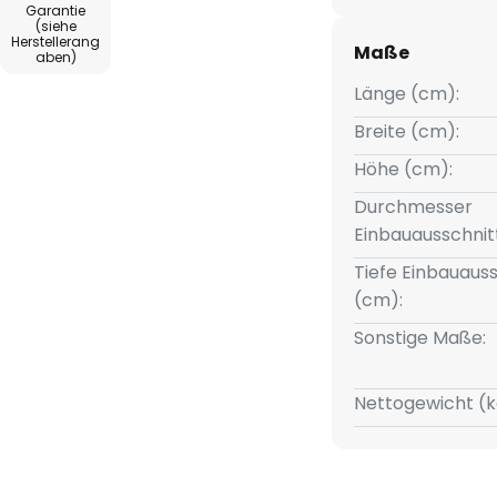
Garantie
(siehe
Herstellerang
Maße
aben)
Länge (cm):
Breite (cm):
Höhe (cm):
Durchmesser
Einbauausschnit
tgerät mit einfacher Push-
Tiefe Einbauauss
(cm):
Sonstige Maße:
Nettogewicht (k