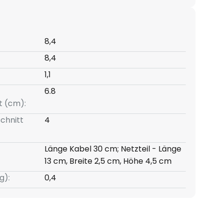
8,4
8,4
1,1
6.8
t (cm):
chnitt
4
Länge Kabel 30 cm; Netzteil - Länge
13 cm, Breite 2,5 cm, Höhe 4,5 cm
g):
0,4