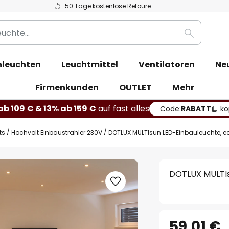
50 Tage kostenlose Retoure
Suche
leuchten
Leuchtmittel
Ventilatoren
Ne
Firmenkunden
OUTLET
Mehr
b 109 € & 13% ab 159 €
auf fast alles
Code:
RABATT
ko
ts
Hochvolt Einbaustrahler 230V
DOTLUX MULTIsun LED-Einbauleuchte, e
DOTLUX MULTIs
59,01 €