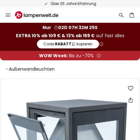
Über 25 Jahre Erfahrung
Zum
Inhalt
springen
he
Nur
02D 07H 32M 25S
EXTRA 10% ab 109 € & 13% ab 159 €
auf fast alles
Code:
RABATT
kopieren
WOW Week:
Bis zu -70%
Außenwandleuchten
Zum
Ende
der
Bildgalerie
springen