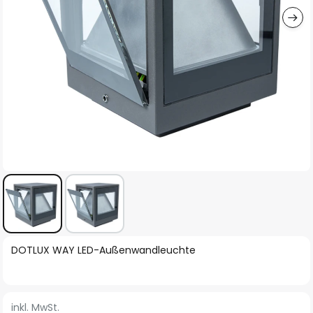
Zum
DOTLUX WAY LED-Außenwandleuchte
Anfang
der
Bildgalerie
inkl. MwSt.