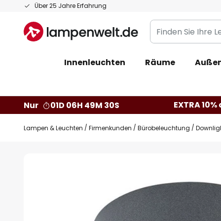
Zum
Über 25 Jahre Erfahrung
Inhalt
Finden
springen
Sie
Ihre
Innenleuchten
Räume
Außen
Leuchte...
EXTRA 10% a
Nur
01D 06H 49M 30S
Lampen & Leuchten
Firmenkunden
Bürobeleuchtung
Downlig
Zum
Ende
der
Bildgalerie
springen