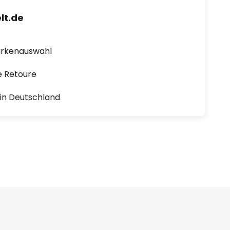
lt.de
arkenauswahl
e Retoure
1 in Deutschland