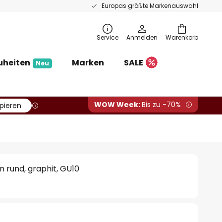
Europas größte Markenauswahl
Service
Anmelden
Warenkorb
uheiten
Marken
SALE
Neu
WOW Week:
Bis zu -70%
pieren
n rund, graphit, GU10