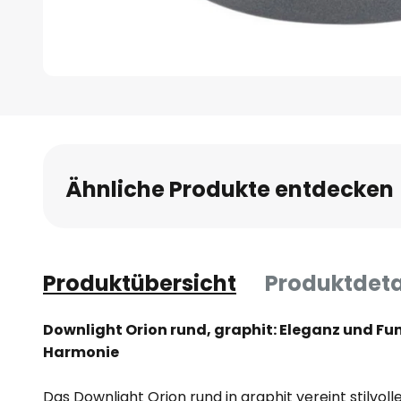
Zum
Anfang
der
Bildgalerie
Ähnliche Produkte entdecken
springen
Produktübersicht
Produktdeta
Downlight Orion rund, graphit: Eleganz und Fun
Harmonie
Das Downlight Orion rund in graphit vereint stilvol