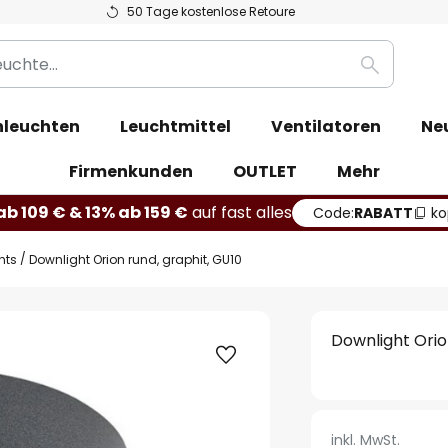
50 Tage kostenlose Retoure
Suche
leuchten
Leuchtmittel
Ventilatoren
Ne
Firmenkunden
OUTLET
Mehr
b 109 € & 13% ab 159 €
auf fast alles
Code:
RABATT
ko
hts
Downlight Orion rund, graphit, GU10
Downlight Orio
inkl. MwSt.