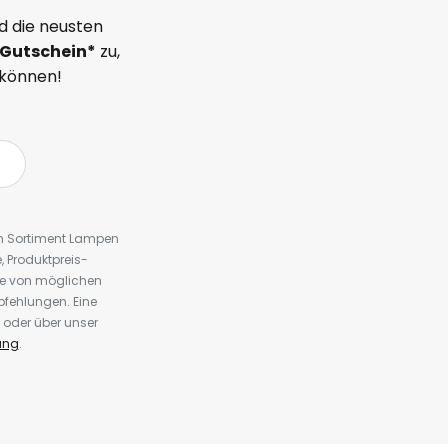
d die neusten
Gutschein*
zu,
 können!
em Sortiment Lampen
 Produktpreis-
te von möglichen
fehlungen. Eine
 oder über unser
ung
.