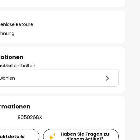
tenlose Retoure
chnung
mationen
mittel
enthalten
 wählen
ormationen
9050268X
Haben Sie Fragen zu
duktdetails
diesem Artikel?