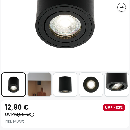
Zum
12,90 €
UVP -32%
Anfang
UVP
18,95 €
der
inkl. MwSt.
Bildgalerie