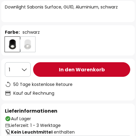
springen
Downlight Sabonis Surface, GU10, Aluminium, schwarz
Farbe:
schwarz
In den Warenkorb
1
50 Tage kostenlose Retoure
Kauf auf Rechnung
Lieferinformationen
Auf Lager
Lieferzeit: 1 - 3 Werktage
Kein Leuchtmittel
enthalten