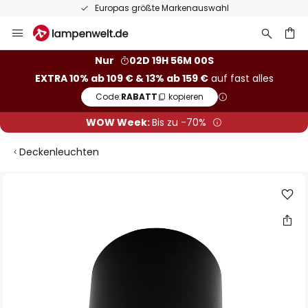
Europas größte Markenauswahl
Zum
Inhalt
springen
he
Nur
02D 19H 56M 00S
EXTRA 10% ab 109 € & 13% ab 159 €
auf fast alles
Code:
RABATT
kopieren
WOW Week:
Bis zu -70%
Deckenleuchten
Zum
Ende
der
Bildgalerie
springen