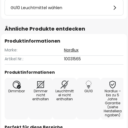
GU10 Leuchtmittel wählen
Ähnliche Produkte entdecken
Produktinformationen
Marke:
Nordlux
Artikel Nr.:
10031565
Produktinformationen
Dimmbar
Dimmer
Leuchtmitt
GU10
Nordlux –
nicht
el nicht
bis zu 5
enthalten
enthalten
Jahre
Garantie
(siehe
Herstellera
ngaben)
Perfekt für diese Bereiche