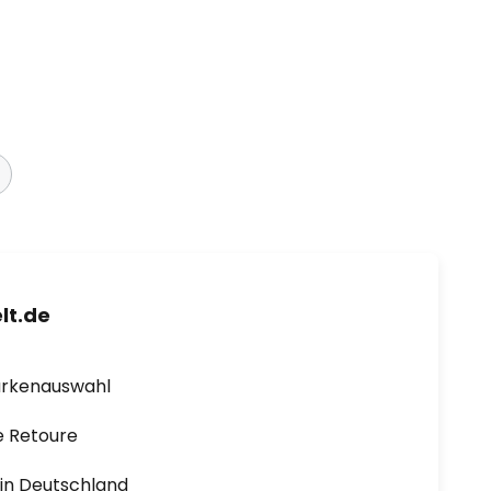
lt.de
arkenauswahl
e Retoure
1 in Deutschland