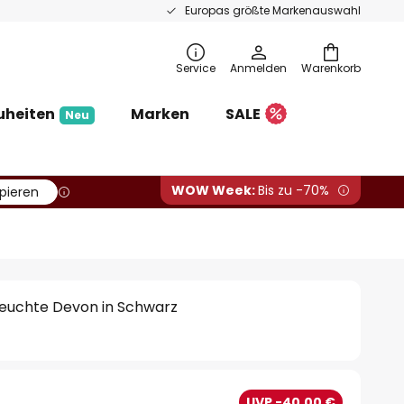
Europas größte Markenauswahl
Service
Anmelden
Warenkorb
uheiten
Marken
SALE
Neu
WOW Week:
Bis zu -70%
pieren
leuchte Devon in Schwarz
UVP -40,00 €