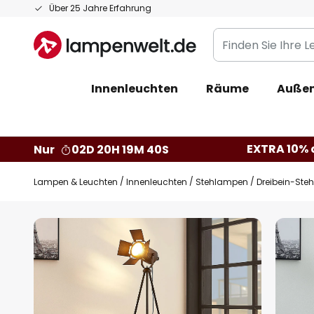
Zum
Über 25 Jahre Erfahrung
Inhalt
Finden
springen
Sie
Ihre
Innenleuchten
Räume
Außen
Leuchte...
EXTRA 10% a
Nur
02D 20H 19M 39S
Lampen & Leuchten
Innenleuchten
Stehlampen
Dreibein-Ste
Zum
Ende
der
Bildgalerie
springen