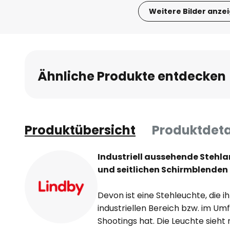
Weitere Bilder anze
Zum
Anfang
der
Bildgalerie
Ähnliche Produkte entdecken
springen
Produktübersicht
Produktdeta
Industriell aussehende Stehl
und seitlichen Schirmblenden
Devon ist eine Stehleuchte, die 
industriellen Bereich bzw. im Um
Shootings hat. Die Leuchte sieht 