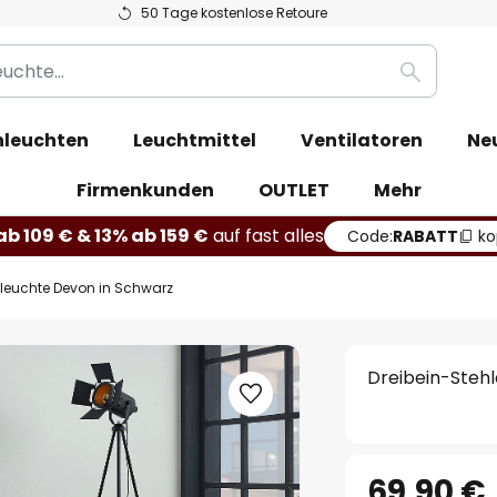
50 Tage kostenlose Retoure
Suche
leuchten
Leuchtmittel
Ventilatoren
Ne
Firmenkunden
OUTLET
Mehr
b 109 € & 13% ab 159 €
auf fast alles
Code:
RABATT
ko
hleuchte Devon in Schwarz
Dreibein-Steh
69,90 €