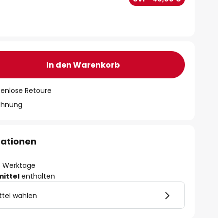
In den Warenkorb
tenlose Retoure
chnung
mationen
- 3 Werktage
mittel
enthalten
ttel wählen