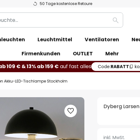
50 Tage kostenlose Retoure
Suche
leuchten
Leuchtmittel
Ventilatoren
Ne
Firmenkunden
OUTLET
Mehr
b 109 € & 13% ab 159 €
auf fast alles
Code:
RABATT
ko
en Akku-LED-Tischlampe Stockholm
Dyberg Larsen
inkl. MwSt.