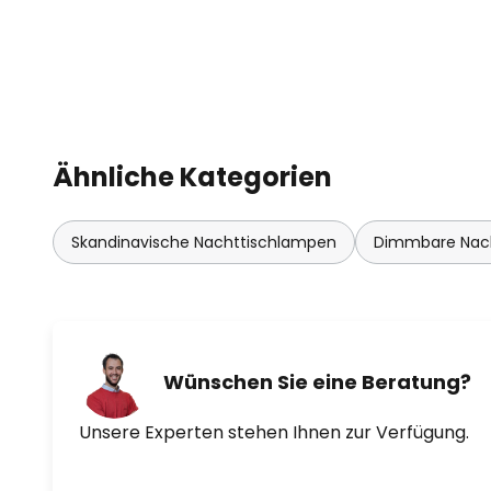
Stockholm ist eine Leuchtenseri
Larsen. Das Leuchtenunternehm
Dyberg-Larsen gegründet und hat
erschwinglicher Leuchten in gute
skandinavischen Design fokussier
Ähnliche Kategorien
Skandinavische Nachttischlampen
Dimmbare Nac
Wünschen Sie eine Beratung?
Unsere Experten stehen Ihnen zur Verfügung.