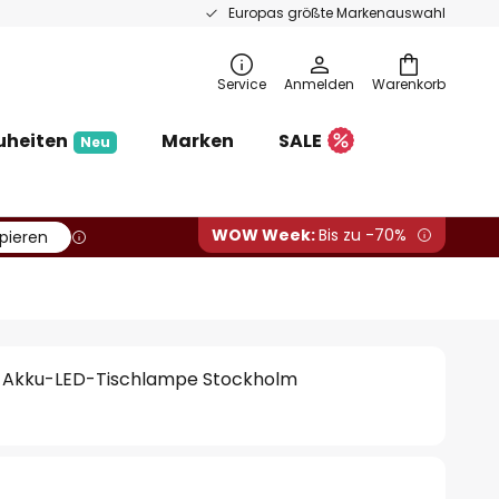
Europas größte Markenauswahl
Service
Anmelden
Warenkorb
uheiten
Marken
SALE
Neu
WOW Week:
Bis zu -70%
pieren
 Akku-LED-Tischlampe Stockholm