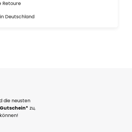
e Retoure
1 in Deutschland
d die neusten
Gutschein*
zu,
 können!