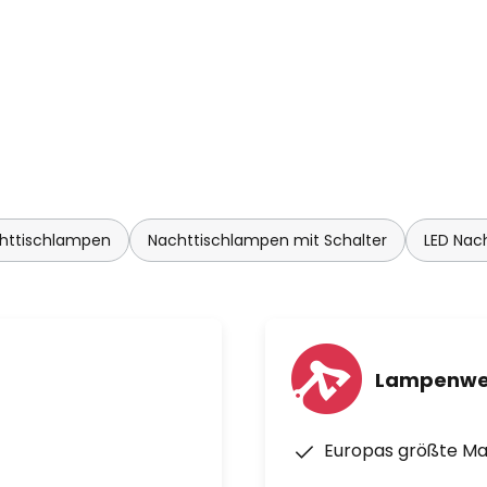
e des dänischen Labels Dyberg
en wurde 2016 von Thomas
 sich auf die Entwicklung
r Qualität mit einem
t.
httischlampen
Nachttischlampen mit Schalter
LED Nac
Lampenwe
Europas größte M