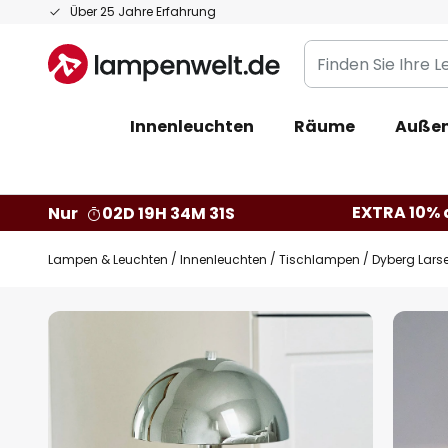
Zum
Über 25 Jahre Erfahrung
Inhalt
Finden
springen
Sie
Ihre
Innenleuchten
Räume
Außen
Leuchte...
EXTRA 10% a
Nur
02D 19H 34M 30S
Lampen & Leuchten
Innenleuchten
Tischlampen
Dyberg Lars
Zum
Ende
der
Bildgalerie
springen