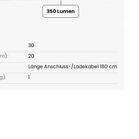
350 Lumen
30
m):
20
Länge Anschluss-/Ladekabel 180 cm
g):
1