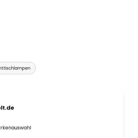
httischlampen
lt.de
arkenauswahl