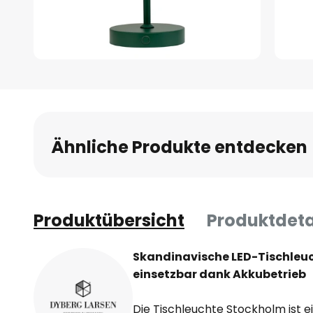
Zum
Anfang
der
Bildgalerie
springen
Ähnliche Produkte entdecken
Produktübersicht
Produktdeta
Skandinavische LED-Tischleuc
einsetzbar dank Akkubetrieb
Die Tischleuchte Stockholm ist 