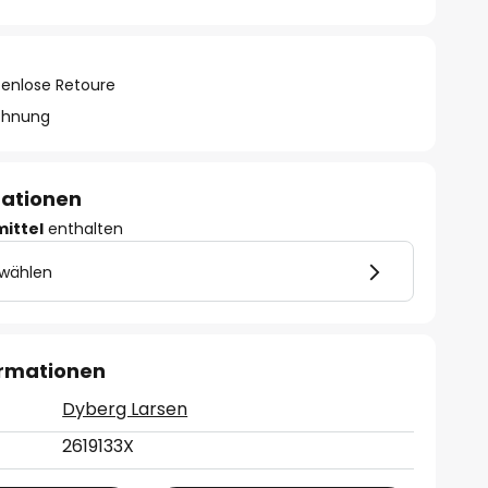
tenlose Retoure
chnung
mationen
mittel
enthalten
 wählen
ormationen
Dyberg Larsen
2619133X