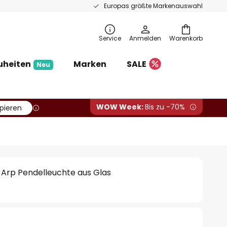
Europas größte Markenauswahl
Service
Anmelden
Warenkorb
uheiten
Marken
SALE
Neu
WOW Week:
Bis zu -70%
pieren
 Arp Pendelleuchte aus Glas