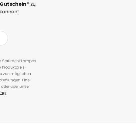
Gutschein*
zu,
 können!
em Sortiment Lampen
 Produktpreis-
te von möglichen
fehlungen. Eine
 oder über unser
ung
.