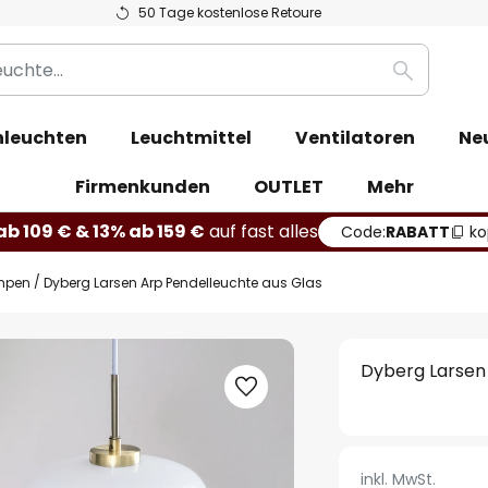
50 Tage kostenlose Retoure
Suche
leuchten
Leuchtmittel
Ventilatoren
Ne
Firmenkunden
OUTLET
Mehr
b 109 € & 13% ab 159 €
auf fast alles
Code:
RABATT
ko
mpen
Dyberg Larsen Arp Pendelleuchte aus Glas
Dyberg Larsen
inkl. MwSt.