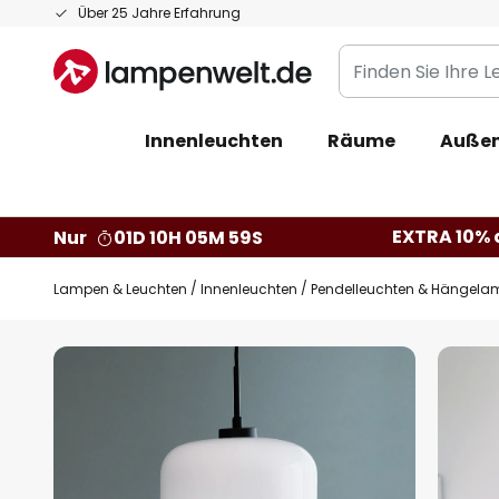
Zum
Über 25 Jahre Erfahrung
Inhalt
Finden
springen
Sie
Ihre
Innenleuchten
Räume
Außen
Leuchte...
EXTRA 10% a
Nur
01D 10H 05M 58S
Lampen & Leuchten
Innenleuchten
Pendelleuchten & Hängela
Zum
Ende
der
Bildgalerie
springen