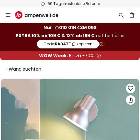
50 Tage kostenlose Retoure
Zum
Inhalt
springen
he
Nur
01D 01H 43M 04S
EXTRA 10% ab 109 € & 13% ab 159 €
auf fast alles
Code:
RABATT
kopieren
WOW Week:
Bis zu -70%
Wandleuchten
Zum
Ende
der
Bildgalerie
springen