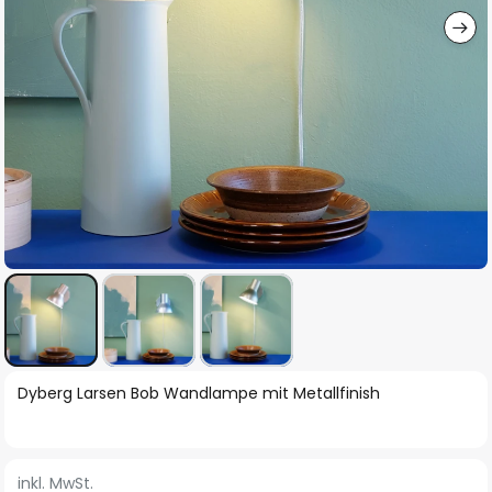
Zum
Dyberg Larsen Bob Wandlampe mit Metallfinish
Anfang
der
Bildgalerie
inkl. MwSt.