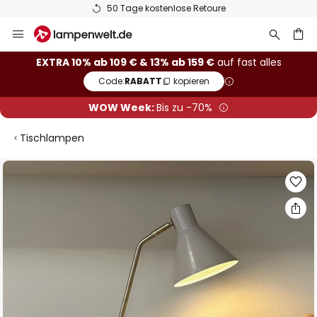
50 Tage kostenlose Retoure
Zum
Inhalt
springen
he
EXTRA 10% ab 109 € & 13% ab 159 €
auf fast alles
Code:
RABATT
kopieren
WOW Week:
Bis zu -70%
Tischlampen
Zum
Ende
der
Bildgalerie
springen