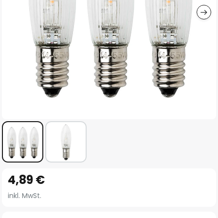
Zum
4,89 €
Anfang
der
inkl. MwSt.
Bildgalerie