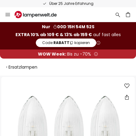
Über 25 Jahre Erfahrung
Zum
Inhalt
springen
he
Nur
00D 15H 54M 51S
EXTRA 10% ab 109 € & 13% ab 159 €
auf fast alles
Code:
RABATT
kopieren
WOW Week:
Bis zu -70%
Ersatzlampen
Zum
Ende
der
Bildgalerie
springen