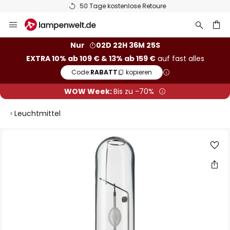
50 Tage kostenlose Retoure
Zum
Inhalt
springen
he
Nur
02D 22H 36M 25S
EXTRA 10% ab 109 € & 13% ab 159 €
auf fast alles
Code:
RABATT
kopieren
WOW Week:
Bis zu -70%
Leuchtmittel
Zum
Ende
der
Bildgalerie
springen