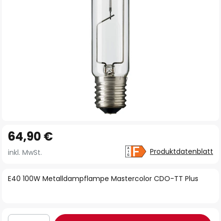
Zum
64,90 €
Anfang
der
Produktdatenblatt
inkl. MwSt.
Bildgalerie
springen
E40 100W Metalldampflampe Mastercolor CDO-TT Plus