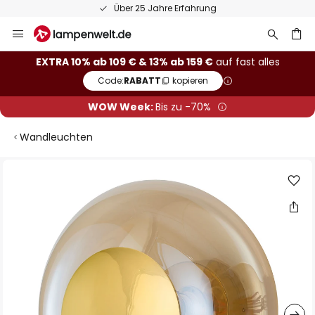
50 Tage kostenlose Retoure
Zum
Inhalt
springen
he
EXTRA 10% ab 109 € & 13% ab 159 €
auf fast alles
Code:
RABATT
kopieren
WOW Week:
Bis zu -70%
Wandleuchten
Zum
Ende
der
Bildgalerie
springen