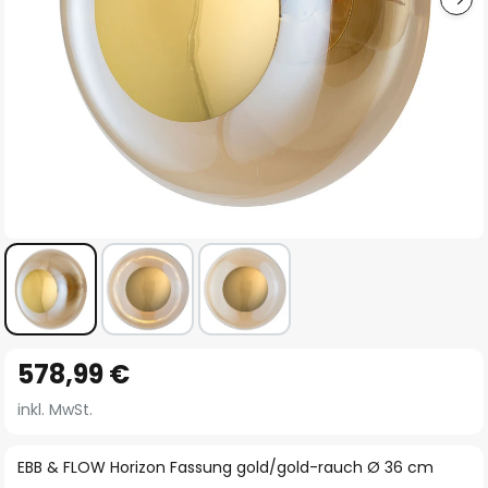
Zum
578,99 €
Anfang
der
inkl. MwSt.
Bildgalerie
springen
EBB & FLOW Horizon Fassung gold/gold-rauch Ø 36 cm