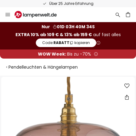
Über 25 Jahre Erfahrung
Zum
Inhalt
springen
he
Nur
01D 03H 40M 33S
EXTRA 10% ab 109 € & 13% ab 159 €
auf fast alles
Code:
RABATT
kopieren
WOW Week:
Bis zu -70%
Pendelleuchten & Hängelampen
Zum
Ende
der
Bildgalerie
springen