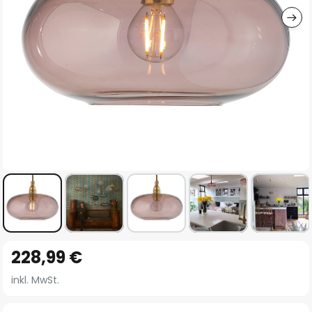
Zum
228,99 €
Anfang
der
inkl. MwSt.
Bildgalerie