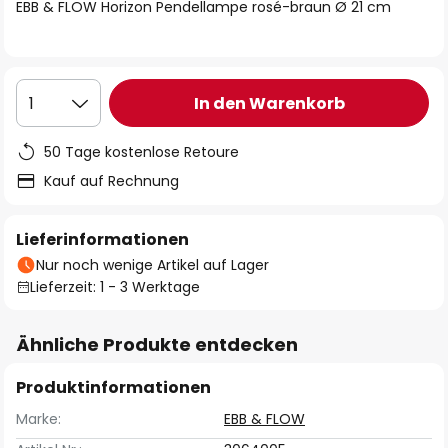
springen
EBB & FLOW Horizon Pendellampe rosé-braun Ø 21 cm
In den Warenkorb
1
50 Tage kostenlose Retoure
Kauf auf Rechnung
Lieferinformationen
Nur noch wenige Artikel auf Lager
Lieferzeit: 1 - 3 Werktage
Ähnliche Produkte entdecken
Produktinformationen
Marke:
EBB & FLOW