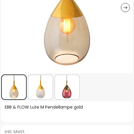
Zum
EBB & FLOW Lute M Pendellampe gold
Anfang
der
Bildgalerie
inkl. MwSt.