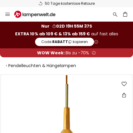
50 Tage kostenlose Retoure
Zum
Inhalt
springen
he
Nur
02D 19H 55M 37S
EXTRA 10% ab 109 € & 13% ab 159 €
auf fast alles
Code:
RABATT
kopieren
WOW Week:
Bis zu -70%
Pendelleuchten & Hängelampen
Zum
Ende
der
Bildgalerie
springen